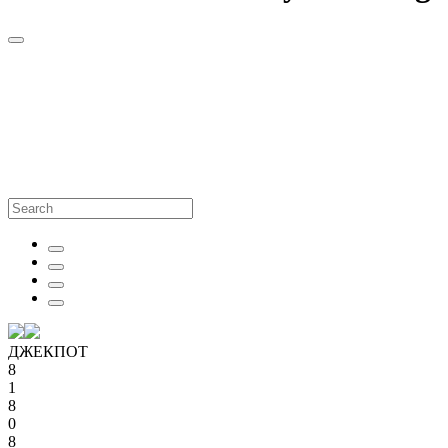
ДЖЕКПОТ
8
1
8
0
8