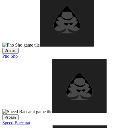
Играть
Pho Sho
Играть
Speed Baccarat