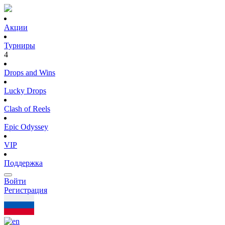
Акции
Турниры
4
Drops and Wins
Lucky Drops
Clash of Reels
Epic Odyssey
VIP
Поддержка
Войти
Регистрация