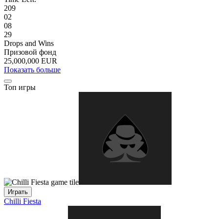
209
02
08
29
Drops and Wins
Призовой фонд
25,000,000 EUR
Показать больше
Toп игры
Играть
Chilli Fiesta