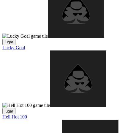
jugar
Lucky Goal
jugar
Hell Hot 100