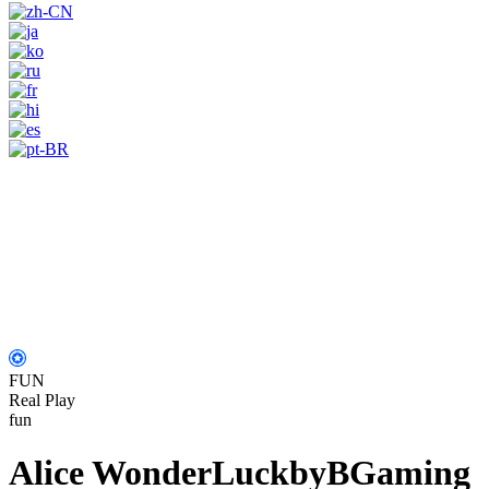
FUN
Real Play
fun
Alice WonderLuck
by
BGaming