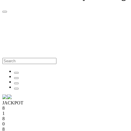
JACKPOT
8
1
8
0
8