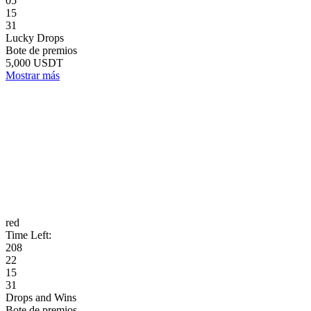
05
15
31
Lucky Drops
Bote de premios
5,000 USDT
Mostrar más
red
Time Left:
208
22
15
31
Drops and Wins
Bote de premios