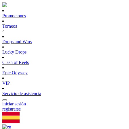
Promociones
Torneos
4
Drops and Wins
Lucky Drops
Clash of Reels
Epic Odyssey
VIP
Servicio de asistencia
iniciar sesión
registrarse