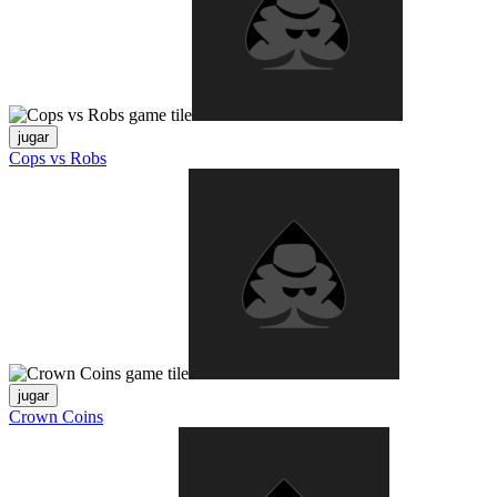
jugar
Cops vs Robs
jugar
Crown Coins