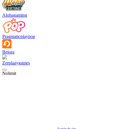
Alohagaming
Pragmaticplaypop
Betora
Zerplaaygames
Nolimit