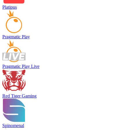
Platipus
Pragmatic Play
Pragmatic Play Live
Red Tiger Gaming
Spinomenal