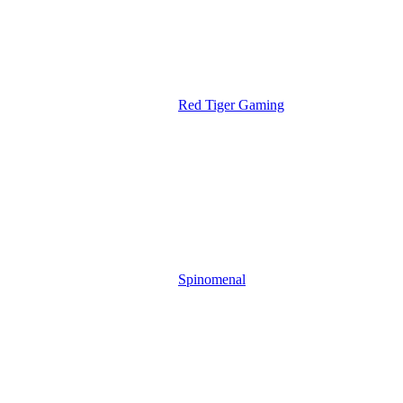
Red Tiger Gaming
Spinomenal