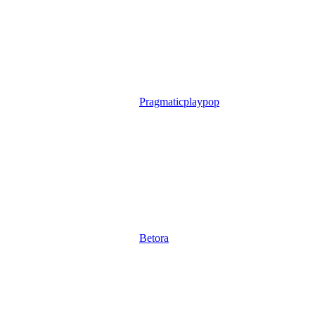
Pragmaticplaypop
Betora