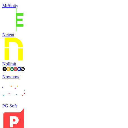
MrSlotty
Netent
Nolimit
Nownow
PG Soft