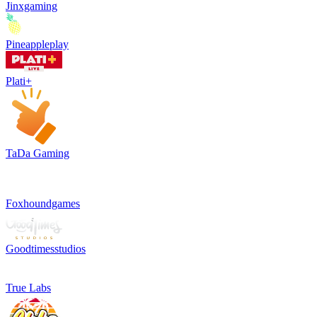
Jinxgaming
Pineappleplay
Plati+
TaDa Gaming
Foxhoundgames
Goodtimesstudios
True Labs