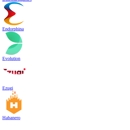
Endorphina
Evolution
Ezugi
Habanero