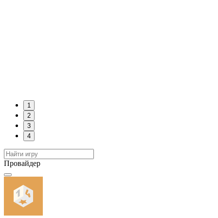
1
2
3
4
Провайдер