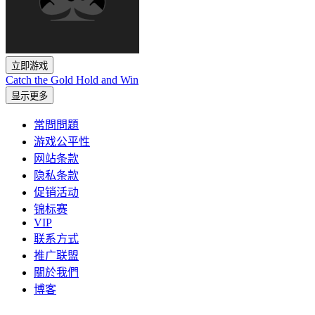
立即游戏
Catch the Gold Hold and Win
显示更多
常問問題
游戏公平性
网站条款
隐私条款
促销活动
锦标赛
VIP
联系方式
推广联盟
關於我們
博客