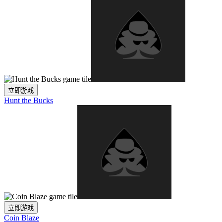
立即游戏
Hunt the Bucks
立即游戏
Coin Blaze