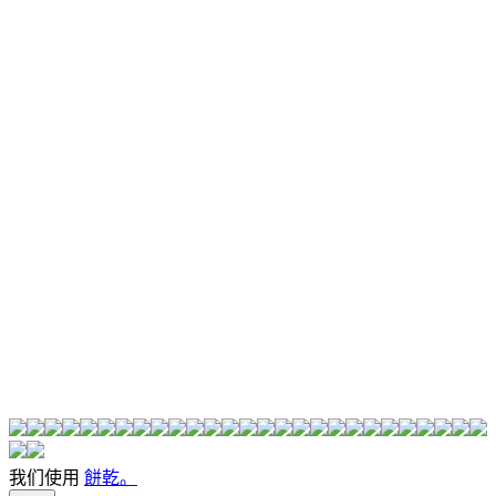
我们使用
餅乾。