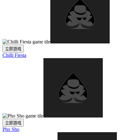
立即游戏
Chilli Fiesta
立即游戏
Pho Sho