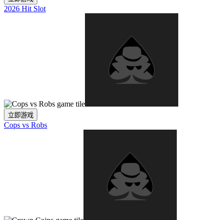
2026 Hit Slot
立即游戏
Cops vs Robs