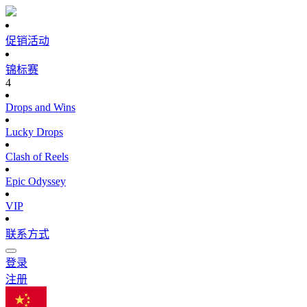
促销活动
锦标赛
4
Drops and Wins
Lucky Drops
Clash of Reels
Epic Odyssey
VIP
联系方式
登录
注册