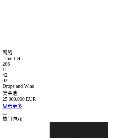
网络
Time Left:
206
11
42
02
Drops and Wins
獎金池
25,000,000 EUR
显示更多
热门游戏