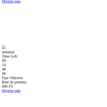
Mostrar más
semanal
Time Left:
09
14
48
06
Epic Odyssey
Bote de premios
600 FS
Mostrar más