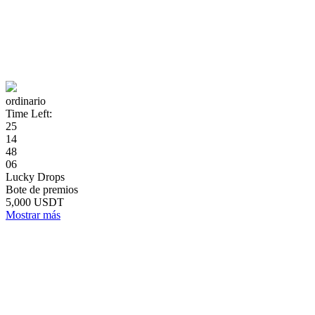
ordinario
Time Left:
25
14
48
06
Lucky Drops
Bote de premios
5,000 USDT
Mostrar más