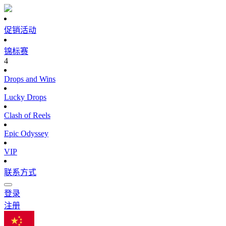
促销活动
锦标赛
4
Drops and Wins
Lucky Drops
Clash of Reels
Epic Odyssey
VIP
联系方式
登录
注册