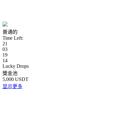
普通的
Time Left:
21
03
19
14
Lucky Drops
獎金池
5,000 USDT
显示更多