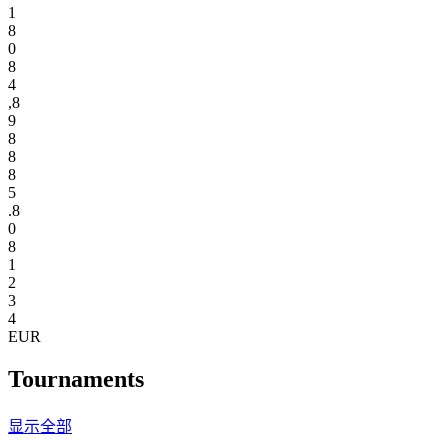
1
8
0
8
4
,
8
9
8
8
8
5
.
8
0
8
1
2
3
4
EUR
Tournaments
显示全部