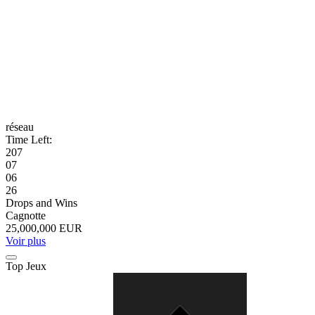
réseau
Time Left:
207
07
06
26
Drops and Wins
Cagnotte
25,000,000 EUR
Voir plus
Top Jeux