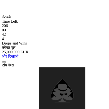
नेटवर्क
Time Left:
206
09
42
41
Drops and Wins
कीमत पूल
25,000,000 EUR
और दिखाओ
टॉप गेम्स