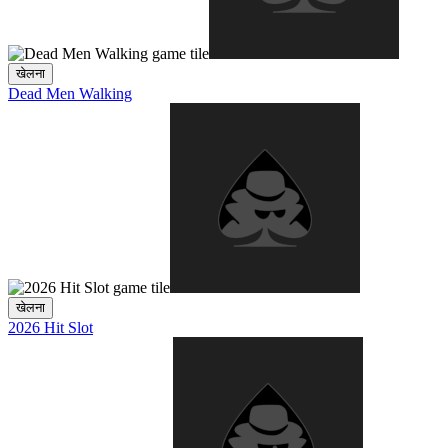
खेलना
Dead Men Walking
खेलना
2026 Hit Slot