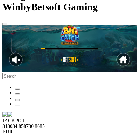
Win
by
Betsoft Gaming
JACKPOT
8
1
8
0
8
4
,
8
5
8
7
8
0
.
8
6
8
5
EUR