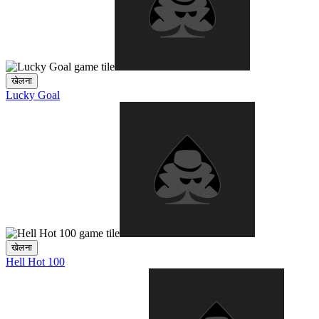
खेलना
Lucky Goal
खेलना
Hell Hot 100