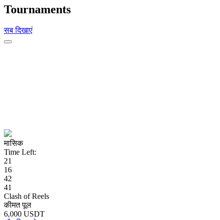
Tournaments
सब दिखाएं
मासिक
Time Left:
21
16
42
41
Clash of Reels
कीमत पूल
6,000 USDT