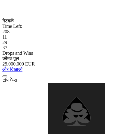
नेटवर्क
Time Left:
208
11
29
37
Drops and Wins
कीमत पूल
25,000,000 EUR
और दिखाओ
टॉप गेम्स