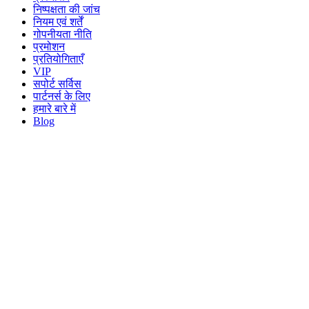
निष्पक्षता की जांच
नियम एवं शर्तें
गोपनीयता नीति
प्रमोशन
प्रतियोगिताएँ
VIP
सपोर्ट सर्विस
पार्टनर्स के लिए
हमारे बारे में
Blog