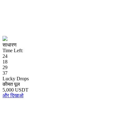
साधारण
Time Left:
24
18
29
37
Lucky Drops
कीमत पूल
5,000 USDT
और दिखाओ