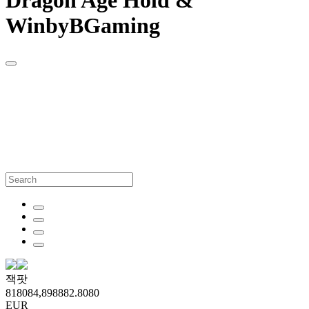
Dragon Age Hold &
Win
by
BGaming
잭팟
8
1
8
0
8
4
,
8
9
8
8
8
2
.
8
0
8
0
EUR