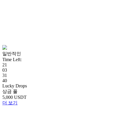
일반적인
Time Left:
21
03
31
40
Lucky Drops
상금 풀
5,000 USDT
더 보기