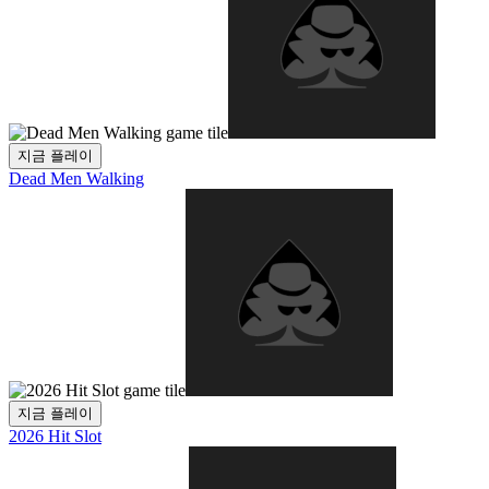
지금 플레이
Dead Men Walking
지금 플레이
2026 Hit Slot