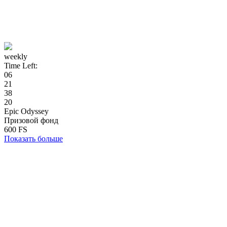
weekly
Time Left:
06
21
38
20
Epic Odyssey
Призовой фонд
600 FS
Показать больше