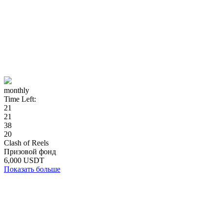
monthly
Time Left:
21
21
38
20
Clash of Reels
Призовой фонд
6,000 USDT
Показать больше