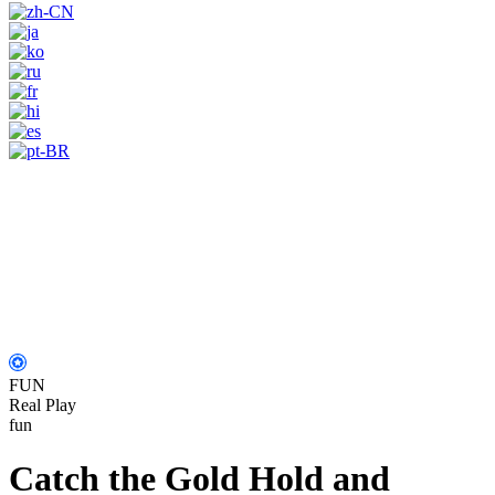
FUN
Real Play
fun
Catch the Gold Hold and