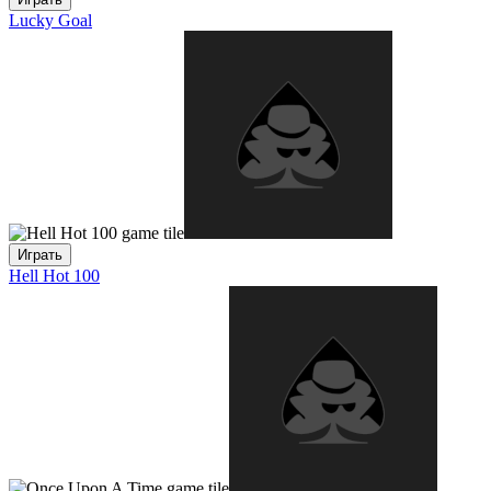
Lucky Goal
Играть
Hell Hot 100