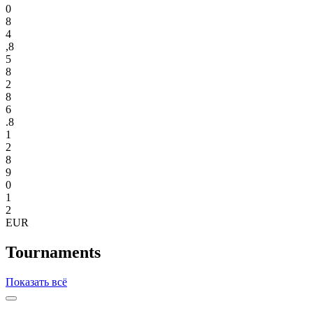
0
8
4
,
8
5
8
2
8
6
.
8
1
2
8
9
0
1
2
EUR
Tournaments
Показать всё