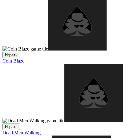
Играть
Coin Blaze
Играть
Dead Men Walking