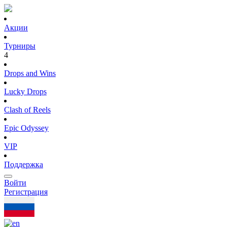
Акции
Турниры
4
Drops and Wins
Lucky Drops
Clash of Reels
Epic Odyssey
VIP
Поддержка
Войти
Регистрация