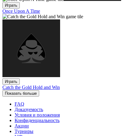
Играть
Once Upon A Time
Играть
Catch the Gold Hold and Win
Показать больше
FAQ
Доказуемость
Условия и положения
Конфиденциальность
Акции
Турниры