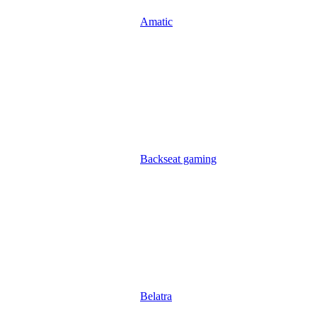
Amatic
Backseat gaming
Belatra