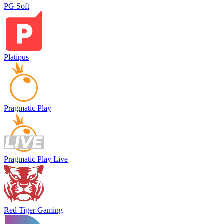
PG Soft
Platipus
Pragmatic Play
Pragmatic Play Live
Red Tiger Gaming