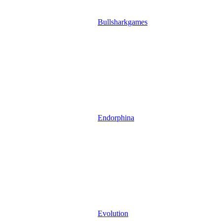
Bullsharkgames
Endorphina
Evolution