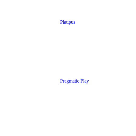
Platipus
Pragmatic Play