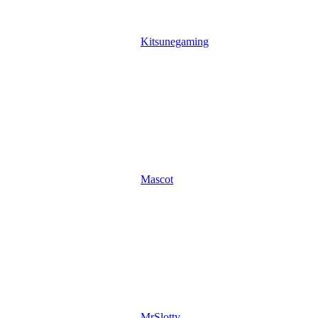
Kitsunegaming
Mascot
MrSlotty