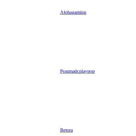
Alohagaming
Pragmaticplaypop
Betora