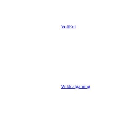
VoltEnt
Wildcatgaming