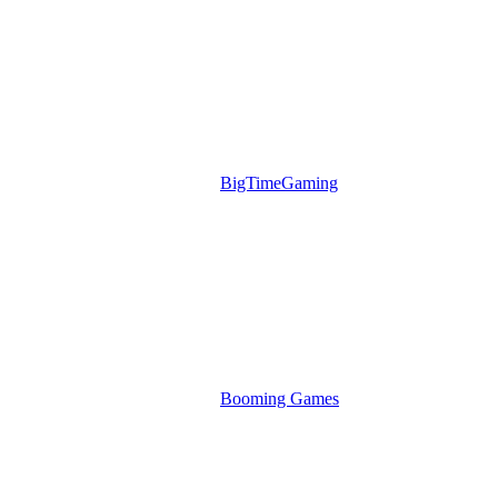
BigTimeGaming
Booming Games