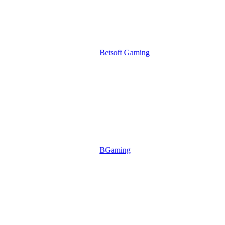
Betsoft Gaming
BGaming