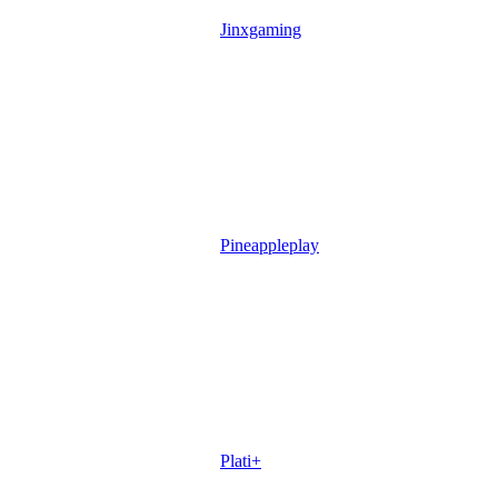
Jinxgaming
Pineappleplay
Plati+