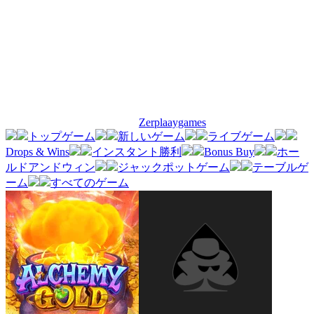
Zerplaaygames
トップゲーム
新しいゲーム
ライブゲーム
Drops & Wins
インスタント勝利
Bonus Buy
ホー
ルドアンドウィン
ジャックポットゲーム
テーブルゲ
ーム
すべてのゲーム