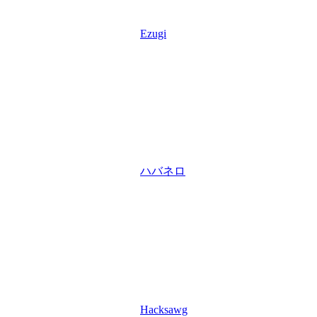
Ezugi
ハバネロ
Hacksawg