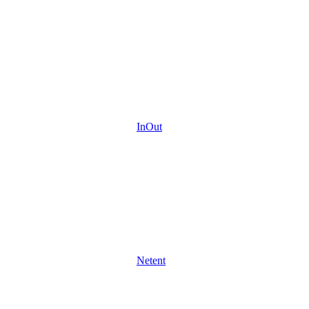
InOut
Netent