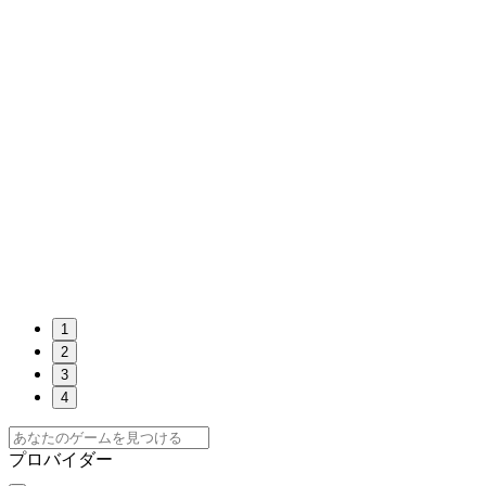
1
2
3
4
プロバイダー