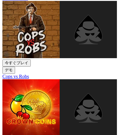
今すぐプレイ
デモ
Cops vs Robs