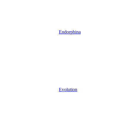
Endorphina
Evolution