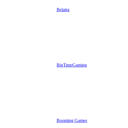
Belatra
BigTimeGaming
Booming Games