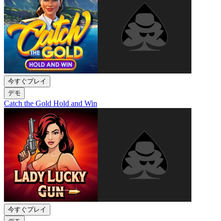
今すぐプレイ
デモ
Catch the Gold Hold and Win
今すぐプレイ