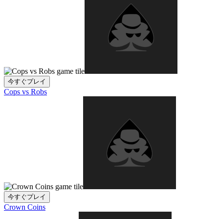
今すぐプレイ
Cops vs Robs
今すぐプレイ
Crown Coins