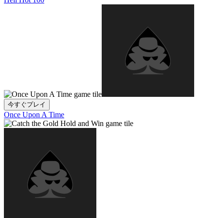
今すぐプレイ
Once Upon A Time