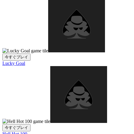
今すぐプレイ
Lucky Goal
今すぐプレイ
Hell Hot 100