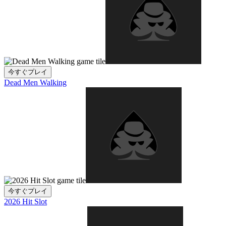
今すぐプレイ
Dead Men Walking
今すぐプレイ
2026 Hit Slot