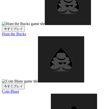
今すぐプレイ
Hunt the Bucks
今すぐプレイ
Coin Blaze