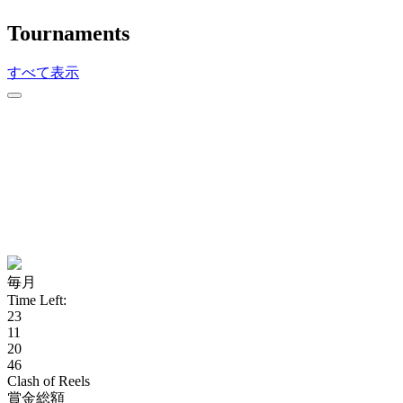
Tournaments
すべて表示
毎月
Time Left:
23
11
20
46
Clash of Reels
賞金総額