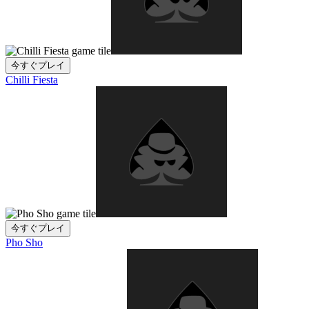
今すぐプレイ
Chilli Fiesta
今すぐプレイ
Pho Sho