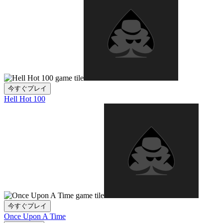
今すぐプレイ
Hell Hot 100
今すぐプレイ
Once Upon A Time