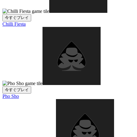
今すぐプレイ
Chilli Fiesta
今すぐプレイ
Pho Sho