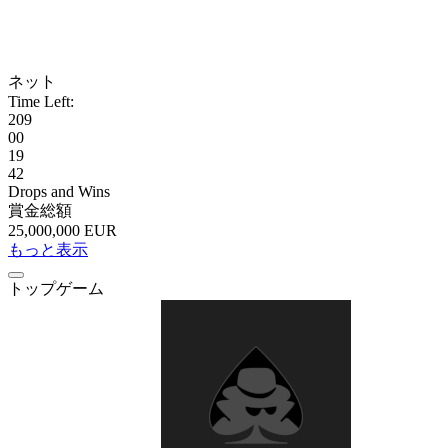
ネット
Time Left:
209
00
19
42
Drops and Wins
賞金総額
25,000,000 EUR
もっと表示
トップゲーム