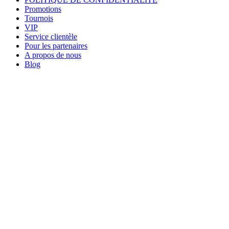
Promotions
Tournois
VIP
Service clientèle
Pour les partenaires
A propos de nous
Blog