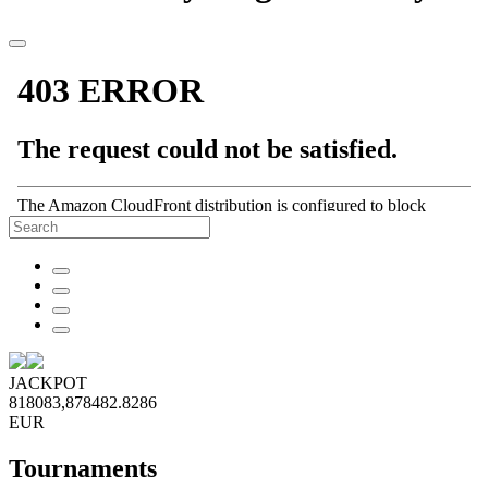
JACKPOT
8
1
8
0
8
3
,
8
7
8
4
8
2
.
8
2
8
6
EUR
Tournaments