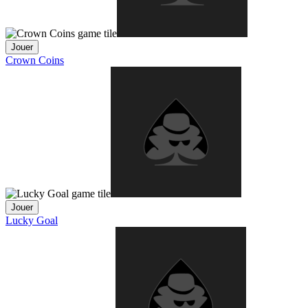
Jouer
Crown Coins
Jouer
Lucky Goal