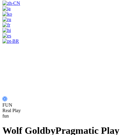
FUN
Real Play
fun
Wolf Gold
by
Pragmatic Play