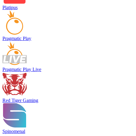
Platipus
Pragmatic Play
Pragmatic Play Live
Red Tiger Gaming
Spinomenal