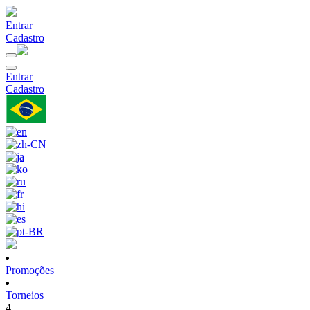
Entrar
Cadastro
Entrar
Cadastro
Promoções
Torneios
4