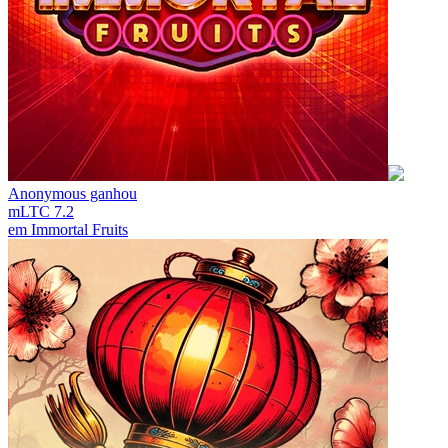
Anonymous
ganhou
mLTC 7.2
em
Immortal Fruits