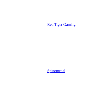
Red Tiger Gaming
Spinomenal