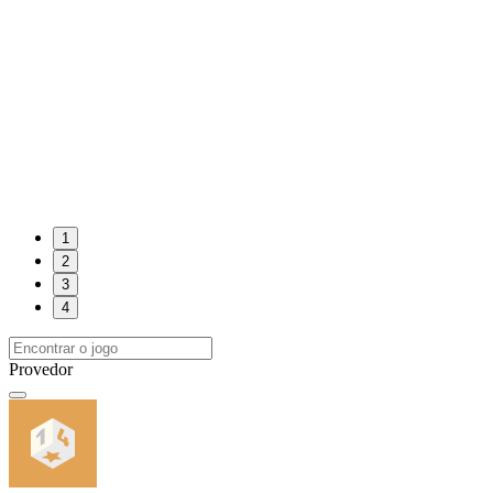
1
2
3
4
Provedor