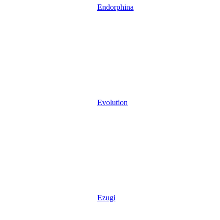
Endorphina
Evolution
Ezugi