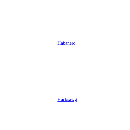
Habanero
Hacksawg