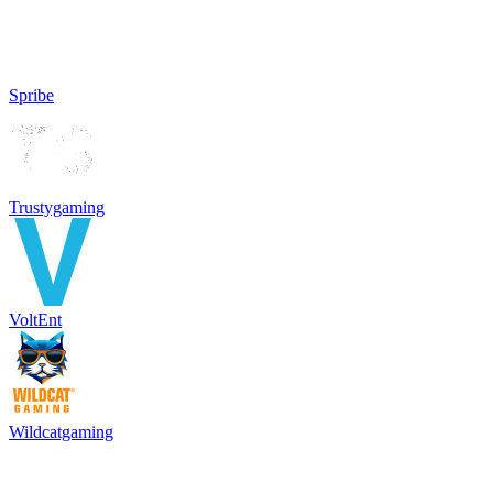
Spribe
Trustygaming
VoltEnt
Wildcatgaming