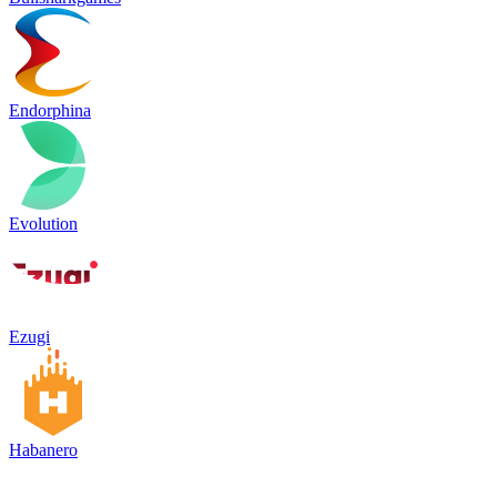
Endorphina
Evolution
Ezugi
Habanero