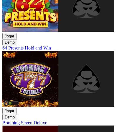
Jogar
Demo
64 Presents Hold and Win
Jogar
Demo
Booming Seven Deluxe