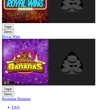
Jogar
Demo
Royal Wins
Jogar
Demo
Booming Bananas
FAQ