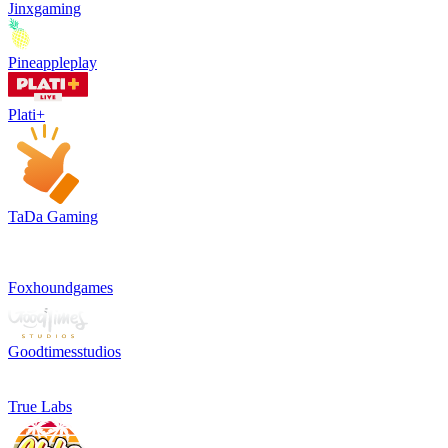
Jinxgaming
Pineappleplay
Plati+
TaDa Gaming
Foxhoundgames
Goodtimesstudios
True Labs