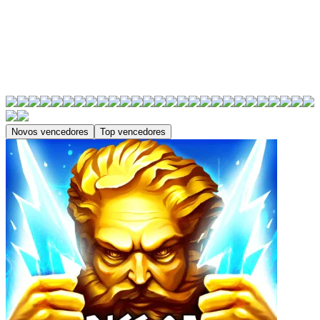
Novos vencedores
Top vencedores