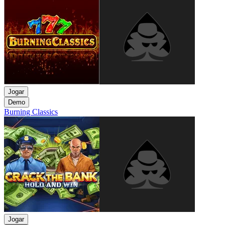
Jogar
Demo
Burning Classics
Jogar