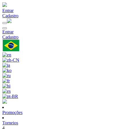
Entrar
Cadastro
Entrar
Cadastro
Promoções
Torneios
4