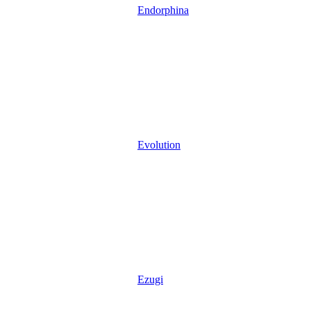
Endorphina
Evolution
Ezugi