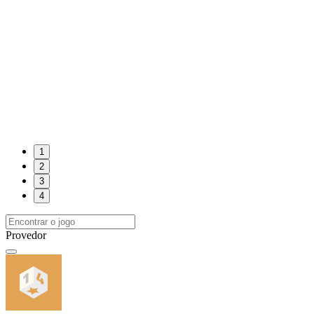
1
2
3
4
Provedor