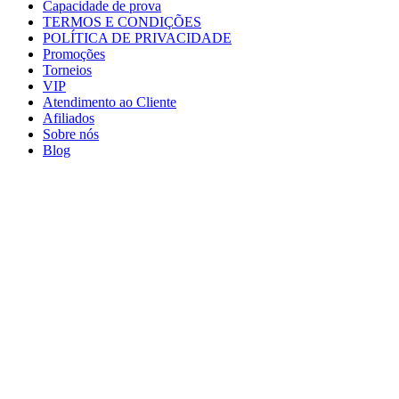
Capacidade de prova
TERMOS E CONDIÇÕES
POLÍTICA DE PRIVACIDADE
Promoções
Torneios
VIP
Atendimento ao Cliente
Afiliados
Sobre nós
Blog