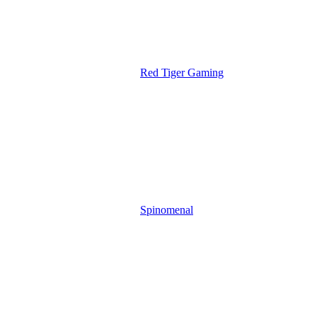
Red Tiger Gaming
Spinomenal