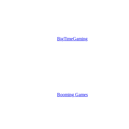
BigTimeGaming
Booming Games