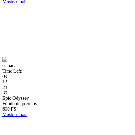
Mostrar mais
semanal
Time Left:
09
12
23
39
Epic Odyssey
Fundo de prêmios
600 FS
Mostrar mais