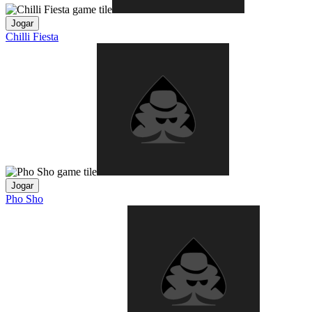
Jogar
Chilli Fiesta
Jogar
Pho Sho