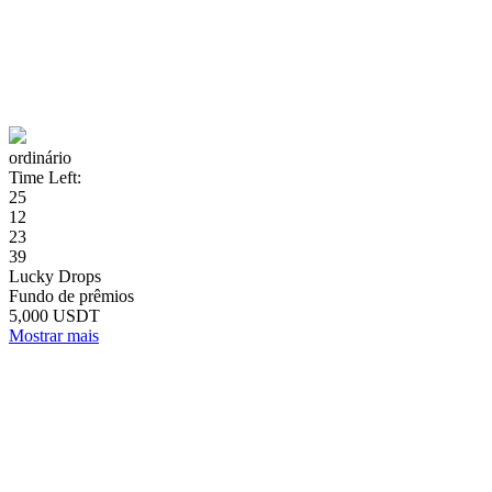
ordinário
Time Left:
25
12
23
39
Lucky Drops
Fundo de prêmios
5,000 USDT
Mostrar mais