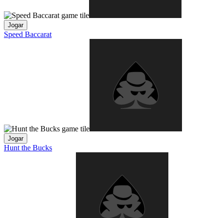
Jogar
Speed Baccarat
Jogar
Hunt the Bucks