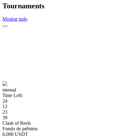
Tournaments
Mostrar tudo
mensal
Time Left:
24
12
23
39
Clash of Reels
Fundo de prêmios
6,000 USDT