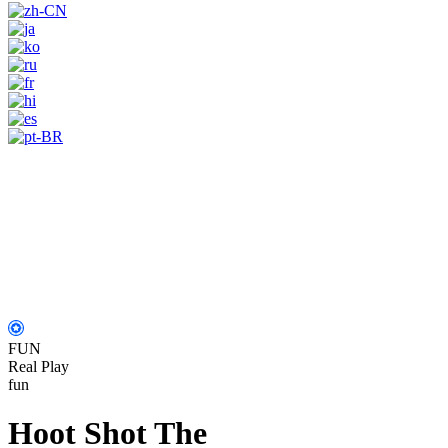
FUN
Real Play
fun
Hoot Shot The