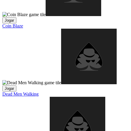
Jogar
Coin Blaze
Jogar
Dead Men Walking