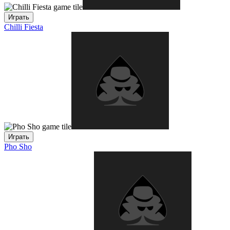
Играть
Chilli Fiesta
Играть
Pho Sho