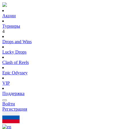
Акции
Турниры
4
Drops and Wins
Lucky Drops
Clash of Reels
Epic Odyssey
VIP
Поддержка
Войти
Регистрация