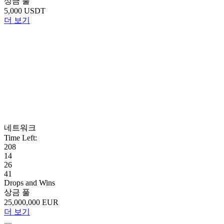
상금 풀
5,000 USDT
더 보기
네트워크
Time Left:
208
14
26
41
Drops and Wins
상금 풀
25,000,000 EUR
더 보기