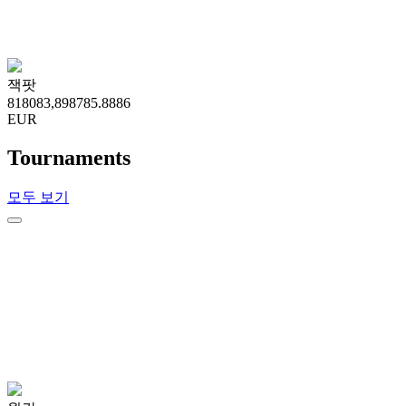
잭팟
8
1
8
0
8
3
,
8
9
8
7
8
5
.
8
8
8
6
EUR
Tournaments
모두 보기