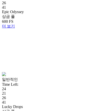
26
41
Epic Odyssey
상금 풀
600 FS
더 보기
일반적인
Time Left:
24
21
26
41
Lucky Drops