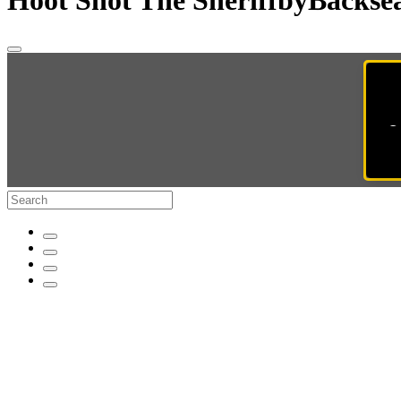
Hoot Shot The Sheriff
by
Backse