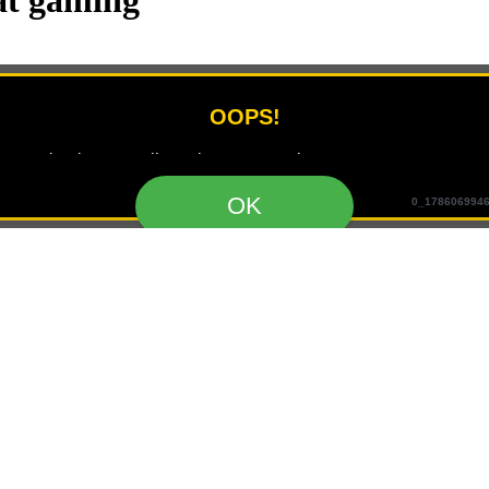
at gaming