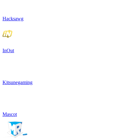
Hacksawg
InOut
Kitsunegaming
Mascot