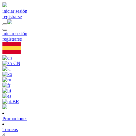
iniciar sesión
registrarse
iniciar sesión
registrarse
Promociones
Torneos
4