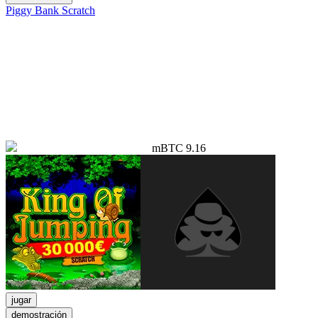
Piggy Bank Scratch
mBTC 9.16
jugar
demostración