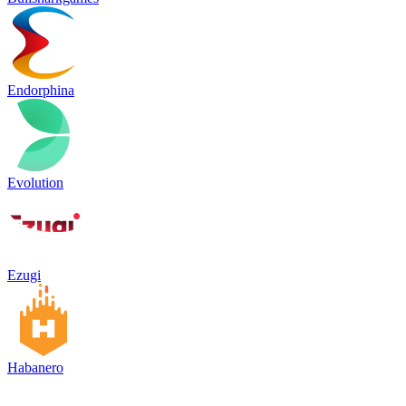
Endorphina
Evolution
Ezugi
Habanero