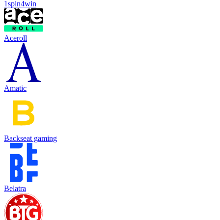
1spin4win
Aceroll
Amatic
Backseat gaming
Belatra