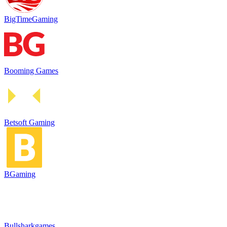
BigTimeGaming
Booming Games
Betsoft Gaming
BGaming
Bullsharkgames