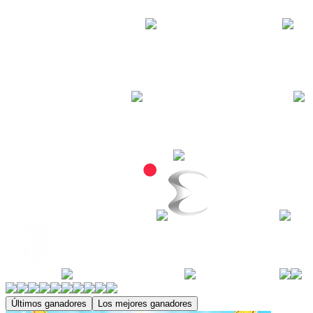
Últimos ganadores
Los mejores ganadores