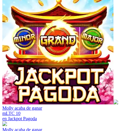
Molly
acaba de ganar
mLTC 10
en
Jackpot Pagoda
Molly
acaba de ganar