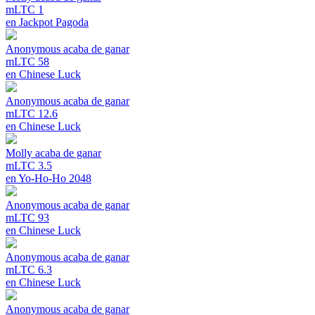
mLTC 1
en
Jackpot Pagoda
Anonymous
acaba de ganar
mLTC 58
en
Chinese Luck
Anonymous
acaba de ganar
mLTC 12.6
en
Chinese Luck
Molly
acaba de ganar
mLTC 3.5
en
Yo-Ho-Ho 2048
Anonymous
acaba de ganar
mLTC 93
en
Chinese Luck
Anonymous
acaba de ganar
mLTC 6.3
en
Chinese Luck
Anonymous
acaba de ganar