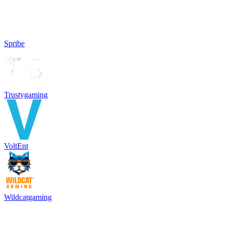
Spribe
Trustygaming
VoltEnt
Wildcatgaming