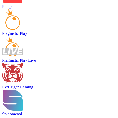
Platipus
Pragmatic Play
Pragmatic Play Live
Red Tiger Gaming
Spinomenal