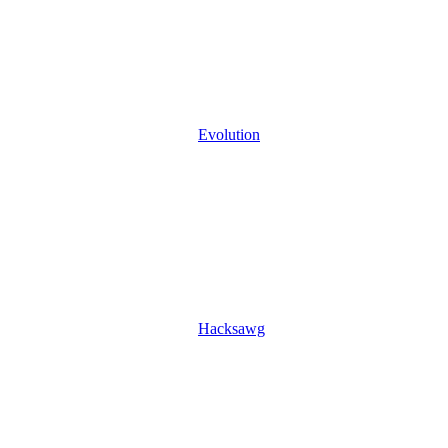
Evolution
Hacksawg