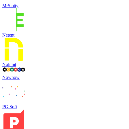
MrSlotty
Netent
Nolimit
Nownow
PG Soft