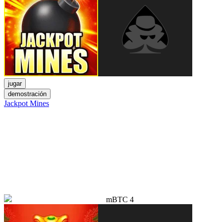
jugar
demostración
Jackpot Mines
mBTC 4