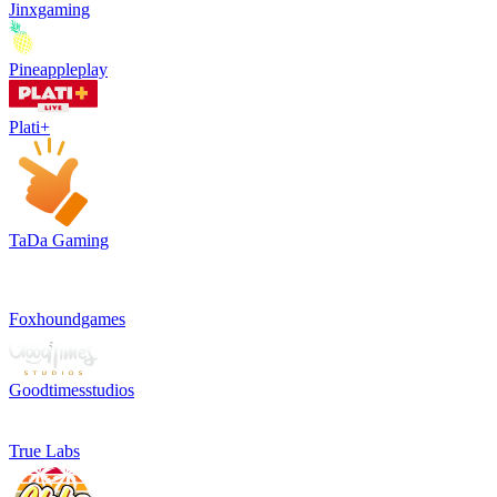
Jinxgaming
Pineappleplay
Plati+
TaDa Gaming
Foxhoundgames
Goodtimesstudios
True Labs