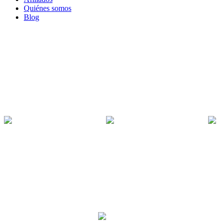
Quiénes somos
Blog