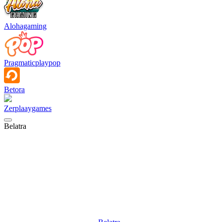
Alohagaming
Pragmaticplaypop
Betora
Zerplaaygames
Belatra