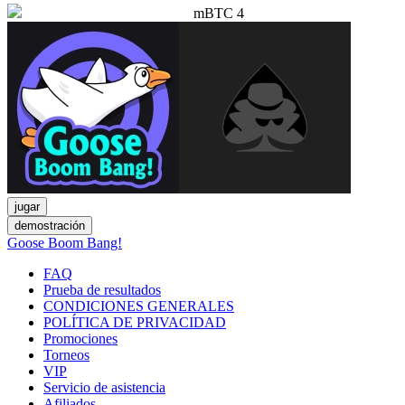
mBTC 4
jugar
demostración
Goose Boom Bang!
FAQ
Prueba de resultados
CONDICIONES GENERALES
POLÍTICA DE PRIVACIDAD
Promociones
Torneos
VIP
Servicio de asistencia
Afiliados