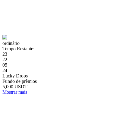
ordinário
Tempo Restante:
23
22
05
24
Lucky Drops
Fundo de prêmios
5,000 USDT
Mostrar mais