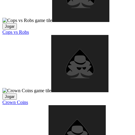
Jogar
Cops vs Robs
Jogar
Crown Coins