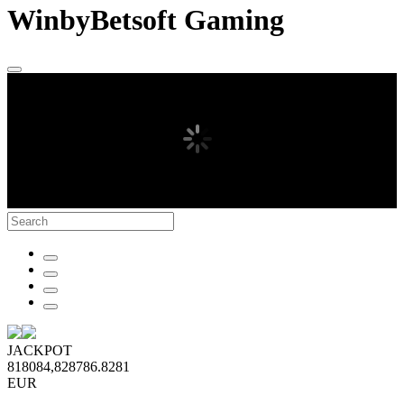
Win
by
Betsoft Gaming
JACKPOT
8
1
8
0
8
4
,
8
2
8
7
8
6
.
8
2
8
1
EUR