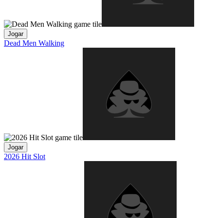
Jogar
Dead Men Walking
Jogar
2026 Hit Slot