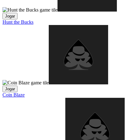
Jogar
Hunt the Bucks
Jogar
Coin Blaze