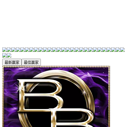
最新赢家
最佳赢家