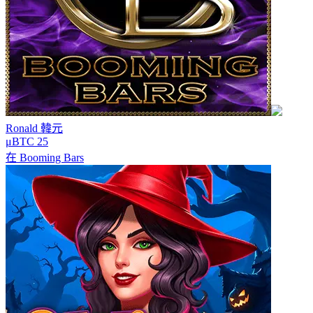
Ronald
韓元
μBTC 25
在
Booming Bars