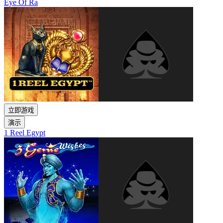
Eye Of Ra
立即游戏
演示
1 Reel Egypt