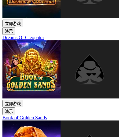
立即游戏
演示
Dreams Of Cleopatra
立即游戏
演示
Book of Golden Sands