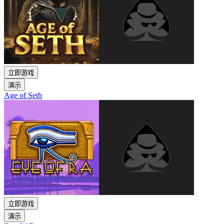
立即游戏
演示
Age of Seth
立即游戏
演示