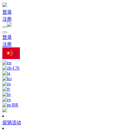
登录
注册
登录
注册
促销活动