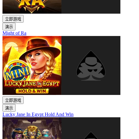
立即游戏
演示
Might of Ra
立即游戏
演示
Lucky Jane In Egypt Hold And Win