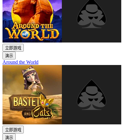
立即游戏
演示
Around the World
立即游戏
演示