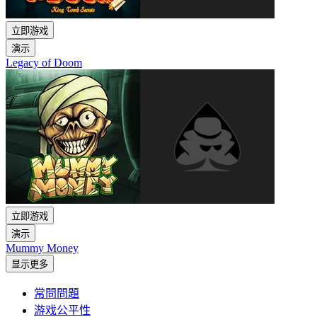
立即游戏
演示
Legacy of Doom
立即游戏
演示
Mummy Money
显示更多
常問問題
游戏公平性