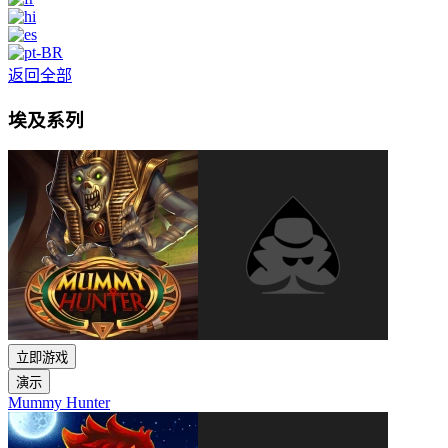
返回全部
埃及系列
立即游戏
演示
Mummy Hunter