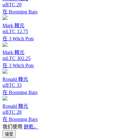
μBTC 20
在
Booming Bars
Mark
韓元
mLTC 12.75
在
3 Witch Pots
Mark
韓元
mLTC 302.25
在
3 Witch Pots
Ronald
韓元
μBTC 33
在
Booming Bars
Ronald
韓元
μBTC 28
在
Booming Bars
我们使用
餅乾。
接受