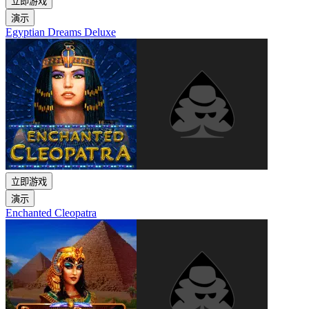
立即游戏
演示
Egyptian Dreams Deluxe
立即游戏
演示
Enchanted Cleopatra