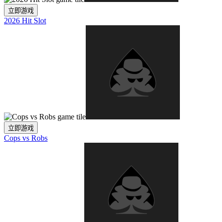
立即游戏
2026 Hit Slot
立即游戏
Cops vs Robs