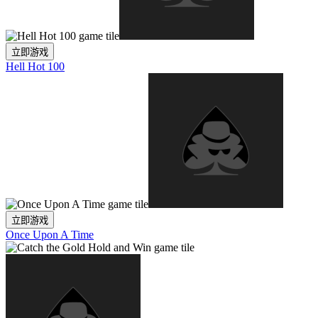
立即游戏
Hell Hot 100
立即游戏
Once Upon A Time