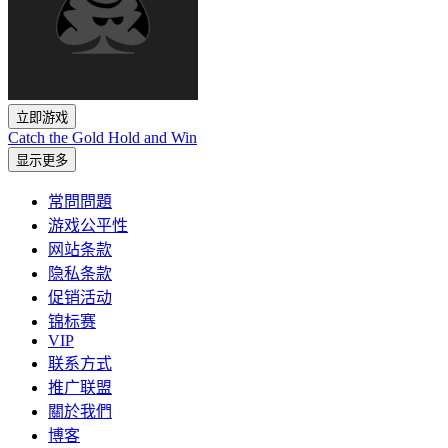
立即游戏
Catch the Gold Hold and Win
显示更多
常問問題
游戏公平性
网站条款
隐私条款
促销活动
锦标赛
VIP
联系方式
推广联盟
關於我們
博客