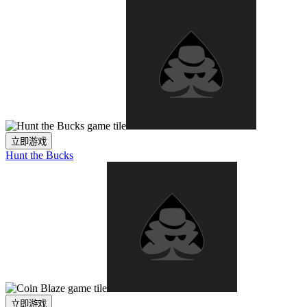
立即游戏
Hunt the Bucks
立即游戏