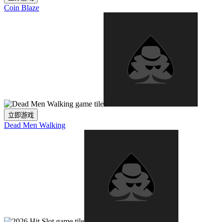
Coin Blaze
立即游戏
Dead Men Walking