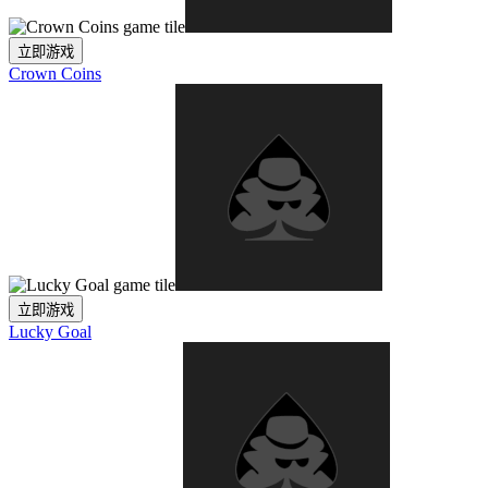
立即游戏
Crown Coins
立即游戏
Lucky Goal