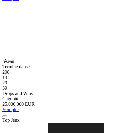
réseau
Terminé dans :
208
13
29
39
Drops and Wins
Cagnotte
25,000,000 EUR
Voir plus
Top Jeux