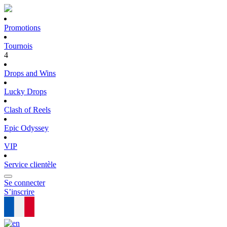
Promotions
Tournois
4
Drops and Wins
Lucky Drops
Clash of Reels
Epic Odyssey
VIP
Service clientèle
Se connecter
S’inscrire