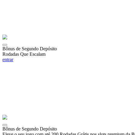
Bônus de Segundo Depósito
Rodadas Que Escalam
entrar
Bônus de Segundo Depósito
Eleve o seu jogo com até 200 Rodadas Grátis nos slots premium da B