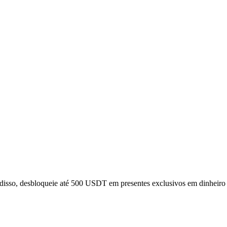
so, desbloqueie até 500 USDT em presentes exclusivos em dinheiro 