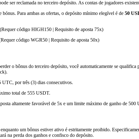
ode ser reclamada no terceiro depósito. As contas de jogadores existen
e bónus. Para ambas as ofertas, o depósito mínimo elegível é de
50 US
(Requer código HIGH150 | Requisito de aposta 75x)
Requer código WGR50 | Requisito de aposta 50x)
perder o bônus do terceiro depósito, você automaticamente se qualifica
ck).
 UTC, por três (3) dias consecutivos.
áximo total de 555 USDT.
posta altamente favorável de 5x e um limite máximo de ganho de 500 
s enquanto um bônus estiver ativo é estritamente proibido. Especifica
ltará na perda dos ganhos e confisco do depósito.