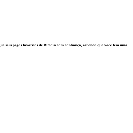
ogue seus jogos favoritos de Bitcoin com confiança, sabendo que você tem uma