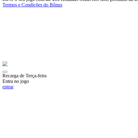
Termos e Condições do Bônus
Recarga de Terça-feira
Entra no jogo
entrar