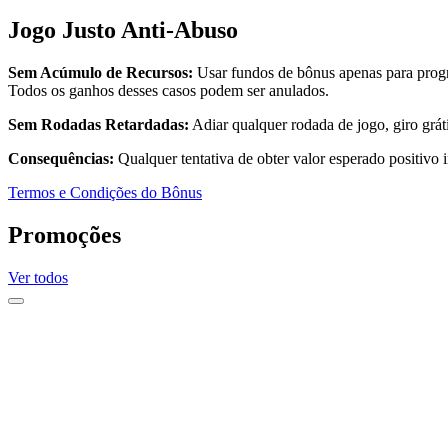
Jogo Justo Anti-Abuso
Sem Acúmulo de Recursos:
Usar fundos de bônus apenas para progre
Todos os ganhos desses casos podem ser anulados.
Sem Rodadas Retardadas:
Adiar qualquer rodada de jogo, giro grá
Consequências:
Qualquer tentativa de obter valor esperado positivo 
Termos e Condições do Bônus
Promoções
Ver todos