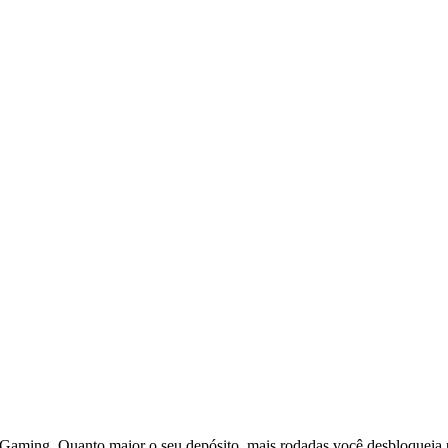
Gaming. Quanto maior o seu depósito, mais rodadas você desbloqueia p