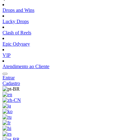
Drops and Wins
Lucky Drops
Clash of Reels
Epic Odyssey
VIP
Atendimento ao Cliente
Entrar
Cadastro