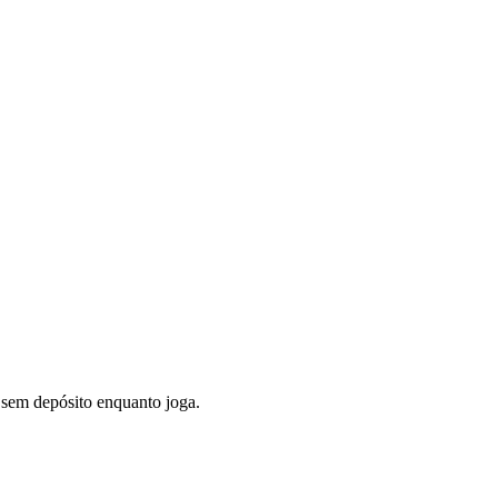
sem depósito enquanto joga.