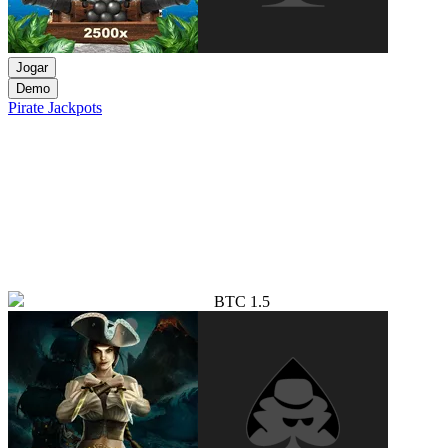
Jogar
Demo
Pirate Jackpots
BTC 1.5