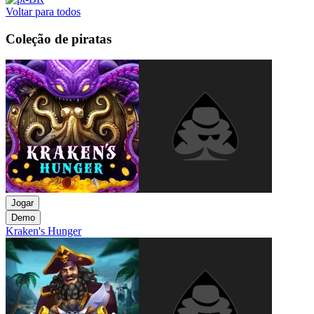
Voltar para todos
Coleção de piratas
Jogar
Demo
Kraken's Hunger