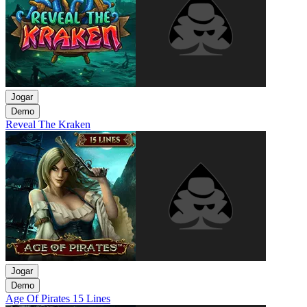
Jogar
Demo
Reveal The Kraken
Jogar
Demo
Age Of Pirates 15 Lines