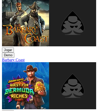
Jogar
Demo
Barbary Coast