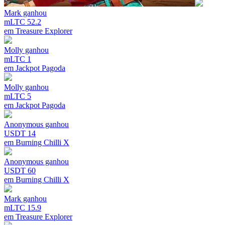
Mark
ganhou
mLTC 52.2
em
Treasure Explorer
Molly
ganhou
mLTC 1
em
Jackpot Pagoda
Molly
ganhou
mLTC 5
em
Jackpot Pagoda
Anonymous
ganhou
USDT 14
em
Burning Chilli X
Anonymous
ganhou
USDT 60
em
Burning Chilli X
Mark
ganhou
mLTC 15.9
em
Treasure Explorer