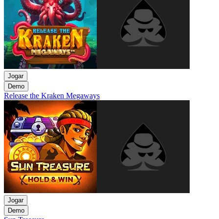
Jogar
Demo
Release the Kraken Megaways
Jogar
Demo