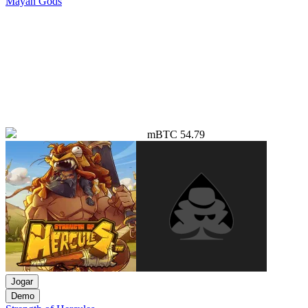
Mayan Gods
mBTC 54.79
Jogar
Demo