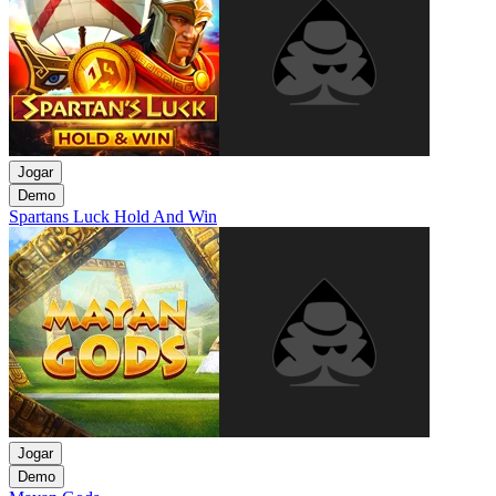
Jogar
Demo
Spartans Luck Hold And Win
Jogar
Demo