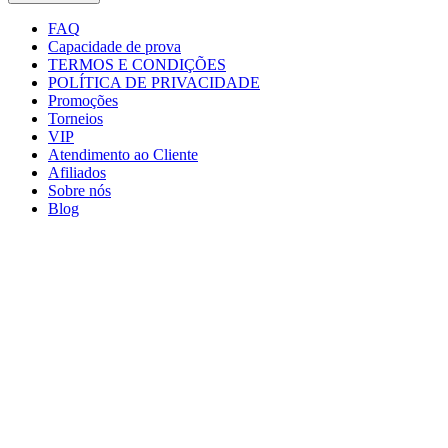
FAQ
Capacidade de prova
TERMOS E CONDIÇÕES
POLÍTICA DE PRIVACIDADE
Promoções
Torneios
VIP
Atendimento ao Cliente
Afiliados
Sobre nós
Blog