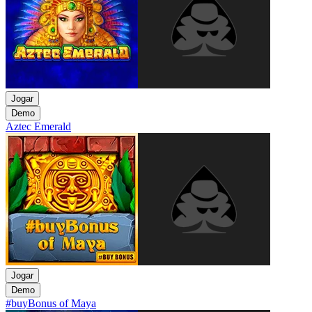
Jogar
Demo
Aztec Emerald
Jogar
Demo
#buyBonus of Maya