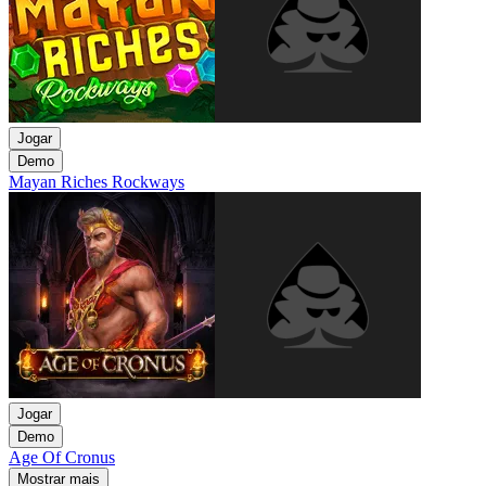
Jogar
Demo
Mayan Riches Rockways
Jogar
Demo
Age Of Cronus
Mostrar mais