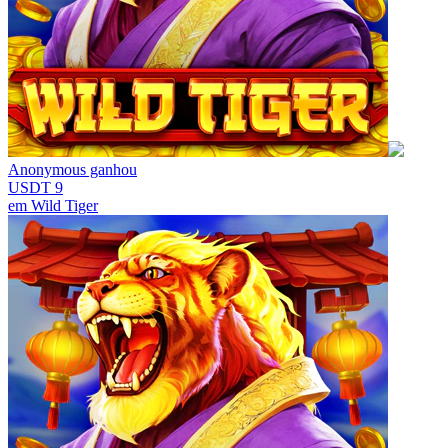
Anonymous
ganhou
USDT 9
em
Wild Tiger