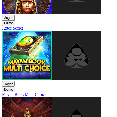
Jogar
Demo
Aztec Secret
Jogar
Demo
Mayan Book Multi Choice