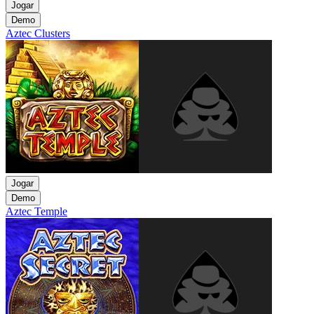
Jogar
Demo
Aztec Clusters
Jogar
Demo
Aztec Temple