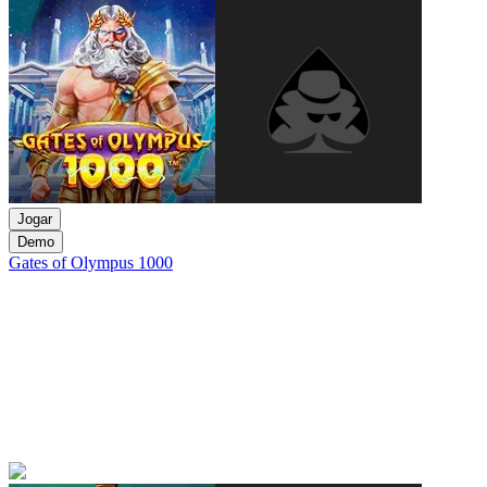
Jogar
Demo
Gates of Olympus 1000