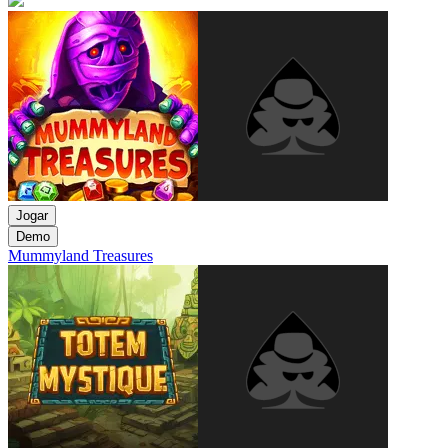
Jogar
Demo
Mummyland Treasures