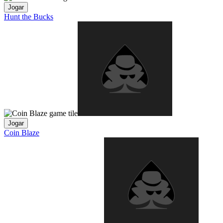
Jogar
Hunt the Bucks
Jogar
Coin Blaze