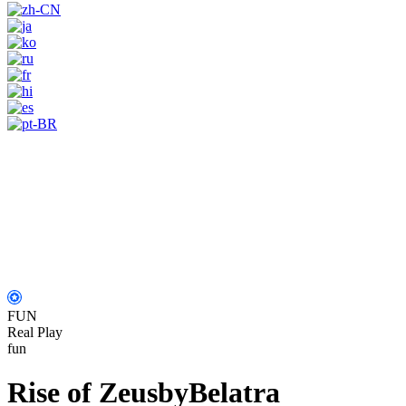
FUN
Real Play
fun
Rise of Zeus
by
Belatra