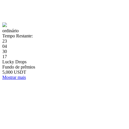
ordinário
Tempo Restante:
23
04
30
17
Lucky Drops
Fundo de prêmios
5,000 USDT
Mostrar mais