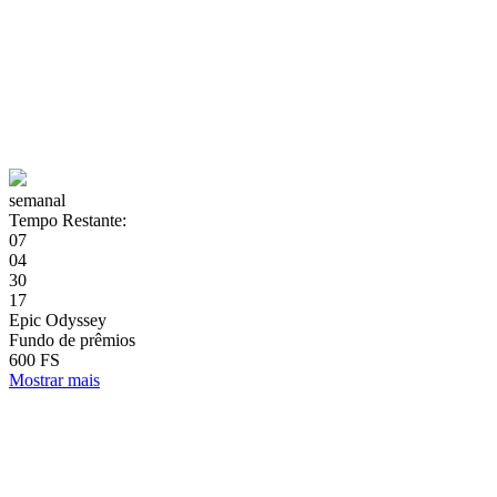
semanal
Tempo Restante:
07
04
30
17
Epic Odyssey
Fundo de prêmios
600 FS
Mostrar mais