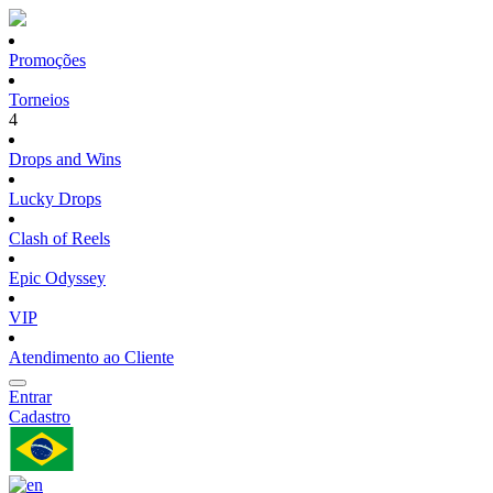
Promoções
Torneios
4
Drops and Wins
Lucky Drops
Clash of Reels
Epic Odyssey
VIP
Atendimento ao Cliente
Entrar
Cadastro