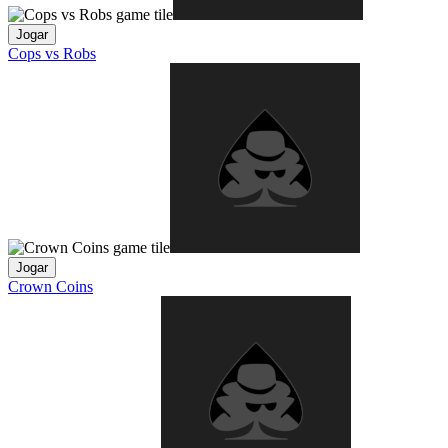
Jogar
Cops vs Robs
Jogar
Crown Coins