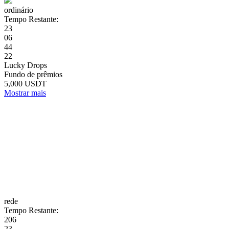
ordinário
Tempo Restante:
23
06
44
22
Lucky Drops
Fundo de prêmios
5,000 USDT
Mostrar mais
rede
Tempo Restante:
206
23