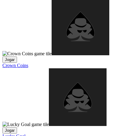
Jogar
Crown Coins
Jogar