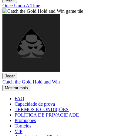
Once Upon A Time
Jogar
Catch the Gold Hold and Win
Mostrar mais
FAQ
Capacidade de prova
TERMOS E CONDIÇÕES
POLÍTICA DE PRIVACIDADE
Promoções
Torneios
VIP