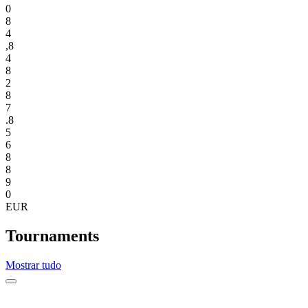
0
8
4
,
8
4
8
2
8
7
.
8
5
6
8
8
9
0
EUR
Tournaments
Mostrar tudo