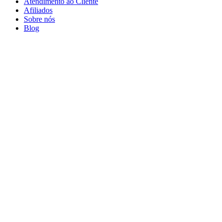
Atendimento ao Cliente
Afiliados
Sobre nós
Blog