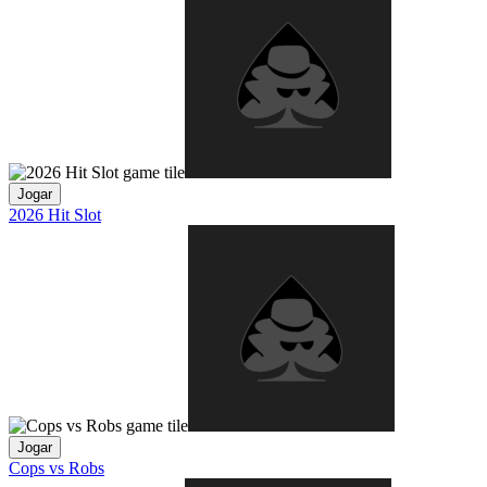
Jogar
2026 Hit Slot
Jogar
Cops vs Robs