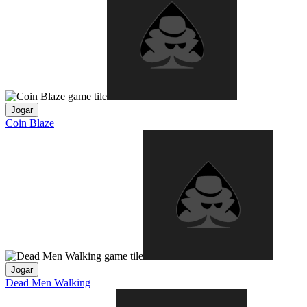
Jogar
Coin Blaze
Jogar
Dead Men Walking