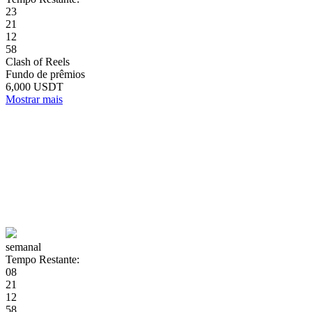
23
21
12
58
Clash of Reels
Fundo de prêmios
6,000 USDT
Mostrar mais
semanal
Tempo Restante:
08
21
12
58