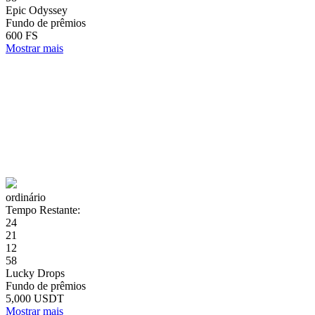
Epic Odyssey
Fundo de prêmios
600 FS
Mostrar mais
ordinário
Tempo Restante:
24
21
12
58
Lucky Drops
Fundo de prêmios
5,000 USDT
Mostrar mais