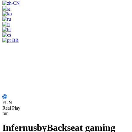
FUN
Real Play
fun
Infernus
by
Backseat gaming