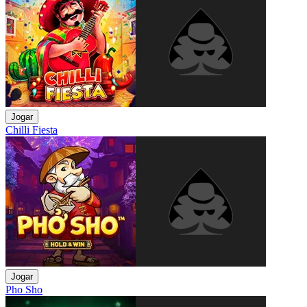
Jogar
Chilli Fiesta
Jogar
Pho Sho