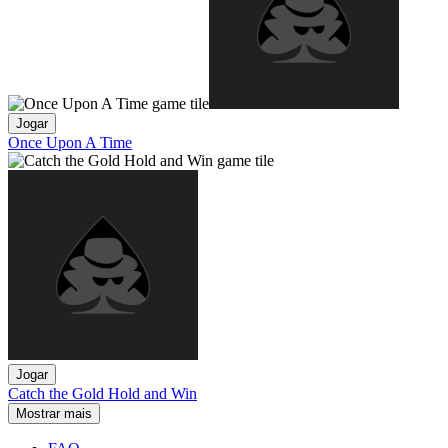
Jogar
Once Upon A Time
Jogar
Catch the Gold Hold and Win
Mostrar mais