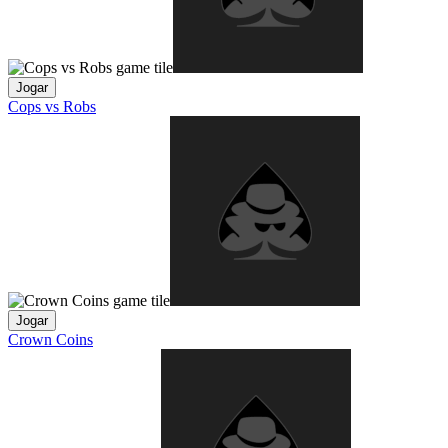
Jogar
Cops vs Robs
Jogar
Crown Coins