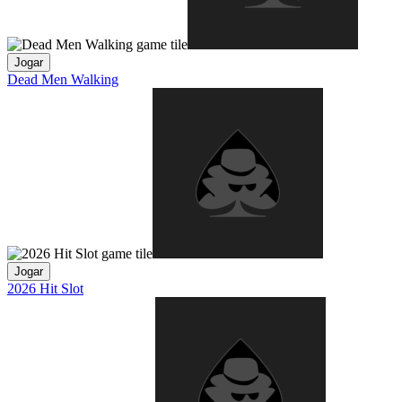
Jogar
Dead Men Walking
Jogar
2026 Hit Slot