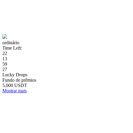
ordinário
Time Left:
22
13
59
27
Lucky Drops
Fundo de prêmios
5,000 USDT
Mostrar mais