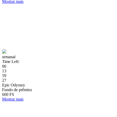
Mostrar mais
semanal
Time Left:
06
13
59
27
Epic Odyssey
Fundo de prêmios
600 FS
Mostrar mais