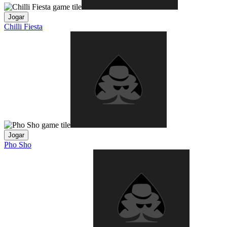
Jogar
Chilli Fiesta
Jogar
Pho Sho