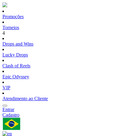
Promoções
Torneios
4
Drops and Wins
Lucky Drops
Clash of Reels
Epic Odyssey
VIP
Atendimento ao Cliente
Entrar
Cadastro