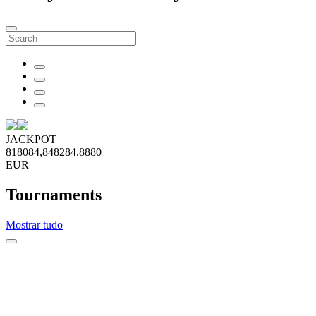
JACKPOT
8
1
8
0
8
4
,
8
4
8
2
8
4
.
8
8
8
0
EUR
Tournaments
Mostrar tudo