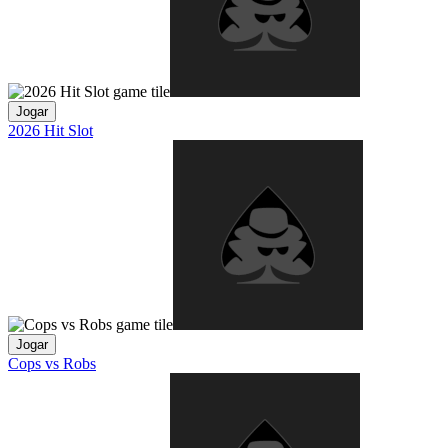
Jogar
2026 Hit Slot
Jogar
Cops vs Robs