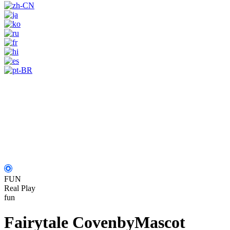
FUN
Real Play
fun
Fairytale Coven
by
Mascot