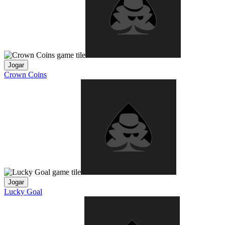
Jogar
Crown Coins
Jogar
Lucky Goal