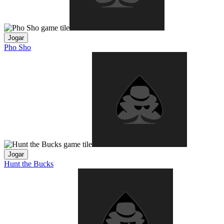
Jogar
Pho Sho
Jogar
Hunt the Bucks