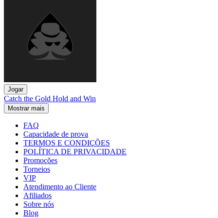
Jogar
Catch the Gold Hold and Win
Mostrar mais
FAQ
Capacidade de prova
TERMOS E CONDIÇÕES
POLÍTICA DE PRIVACIDADE
Promoções
Torneios
VIP
Atendimento ao Cliente
Afiliados
Sobre nós
Blog