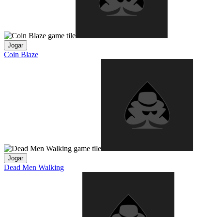
Jogar
Coin Blaze
Jogar
Dead Men Walking