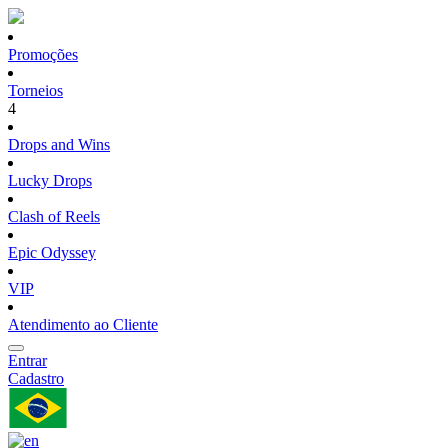
Promoções
Torneios
4
Drops and Wins
Lucky Drops
Clash of Reels
Epic Odyssey
VIP
Atendimento ao Cliente
Entrar
Cadastro