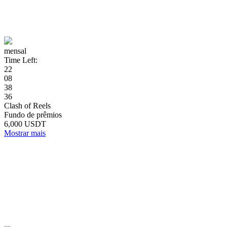
mensal
Time Left:
22
08
38
36
Clash of Reels
Fundo de prêmios
6,000 USDT
Mostrar mais