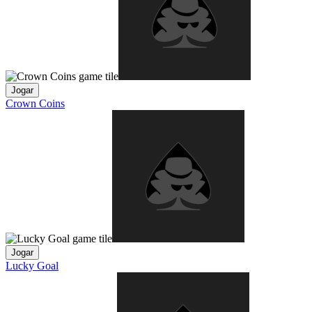
Jogar
Crown Coins
Jogar
Lucky Goal