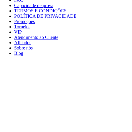
FAQ
Capacidade de prova
TERMOS E CONDIÇÕES
POLÍTICA DE PRIVACIDADE
Promoções
Torneios
VIP
Atendimento ao Cliente
Afiliados
Sobre nós
Blog