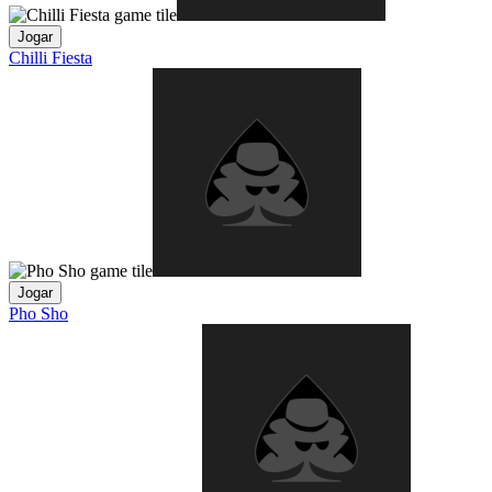
Jogar
Chilli Fiesta
Jogar
Pho Sho