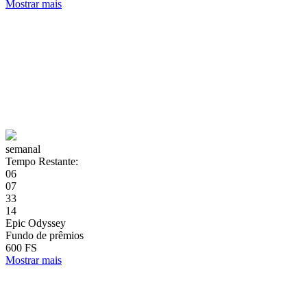
Mostrar mais
semanal
Tempo Restante:
06
07
33
14
Epic Odyssey
Fundo de prêmios
600 FS
Mostrar mais