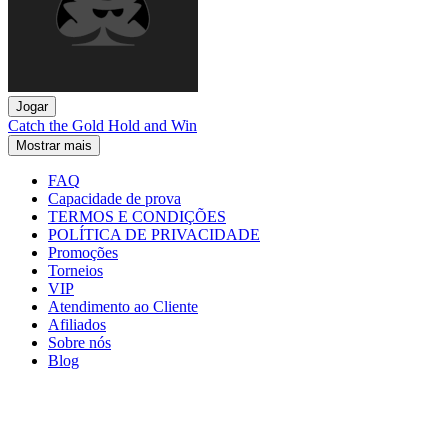
Jogar
Catch the Gold Hold and Win
Mostrar mais
FAQ
Capacidade de prova
TERMOS E CONDIÇÕES
POLÍTICA DE PRIVACIDADE
Promoções
Torneios
VIP
Atendimento ao Cliente
Afiliados
Sobre nós
Blog