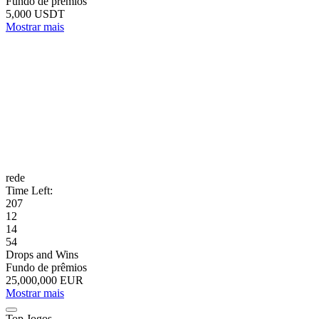
Fundo de prêmios
5,000 USDT
Mostrar mais
rede
Time Left:
207
12
14
54
Drops and Wins
Fundo de prêmios
25,000,000 EUR
Mostrar mais
Top Jogos