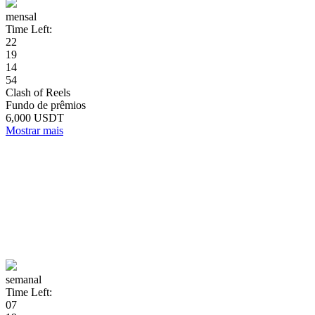
mensal
Time Left:
22
19
14
54
Clash of Reels
Fundo de prêmios
6,000 USDT
Mostrar mais
semanal
Time Left:
07