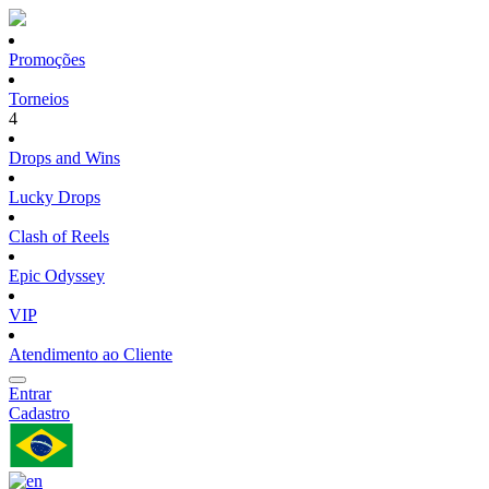
Promoções
Torneios
4
Drops and Wins
Lucky Drops
Clash of Reels
Epic Odyssey
VIP
Atendimento ao Cliente
Entrar
Cadastro