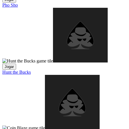
Pho Sho
Jogar
Hunt the Bucks