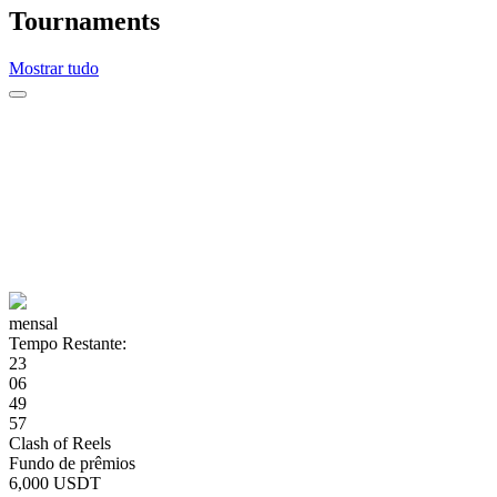
Tournaments
Mostrar tudo
mensal
Tempo Restante:
23
06
49
57
Clash of Reels
Fundo de prêmios
6,000 USDT