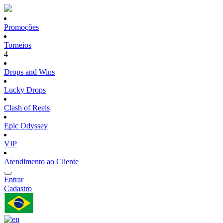
Promoções
Torneios
4
Drops and Wins
Lucky Drops
Clash of Reels
Epic Odyssey
VIP
Atendimento ao Cliente
Entrar
Cadastro