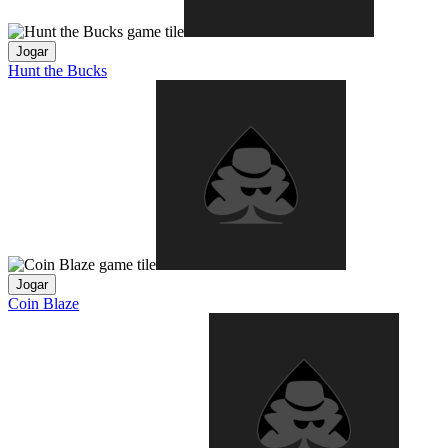
Jogar
Hunt the Bucks
Jogar
Coin Blaze