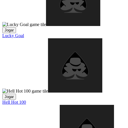
Jogar
Lucky Goal
Jogar
Hell Hot 100