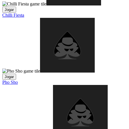
Jogar
Chilli Fiesta
Jogar
Pho Sho