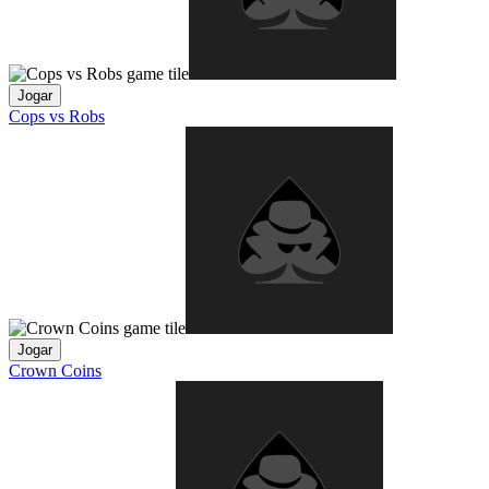
Jogar
Cops vs Robs
Jogar
Crown Coins