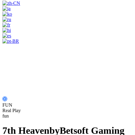
FUN
Real Play
fun
7th Heaven
by
Betsoft Gaming