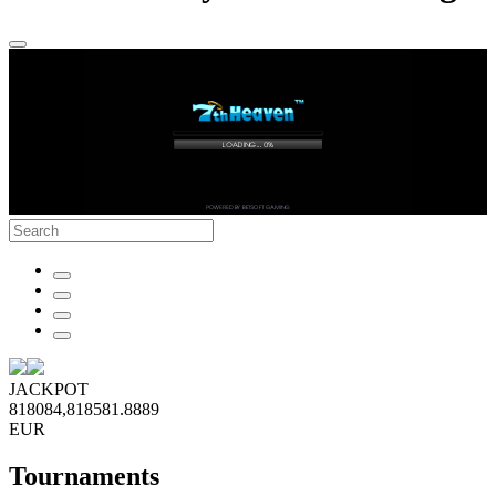
JACKPOT
8
1
8
0
8
4
,
8
1
8
5
8
1
.
8
8
8
9
EUR
Tournaments