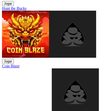
Jogar
Hunt the Bucks
Jogar
Coin Blaze