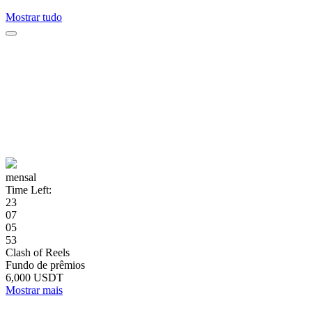
Mostrar tudo
mensal
Time Left:
23
07
05
53
Clash of Reels
Fundo de prêmios
6,000 USDT
Mostrar mais