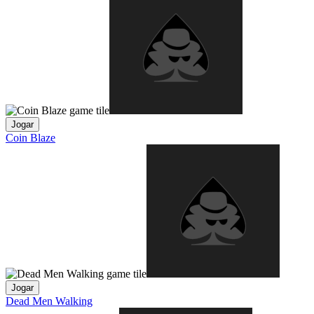
Jogar
Coin Blaze
Jogar
Dead Men Walking