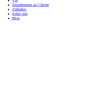
VIP
Atendimento ao Cliente
Afiliados
Sobre nós
Blog