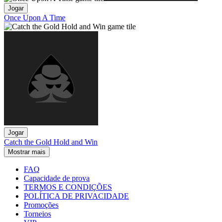
Jogar
Once Upon A Time
Jogar
Catch the Gold Hold and Win
Mostrar mais
FAQ
Capacidade de prova
TERMOS E CONDIÇÕES
POLÍTICA DE PRIVACIDADE
Promoções
Torneios