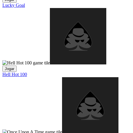
Lucky Goal
Jogar
Hell Hot 100