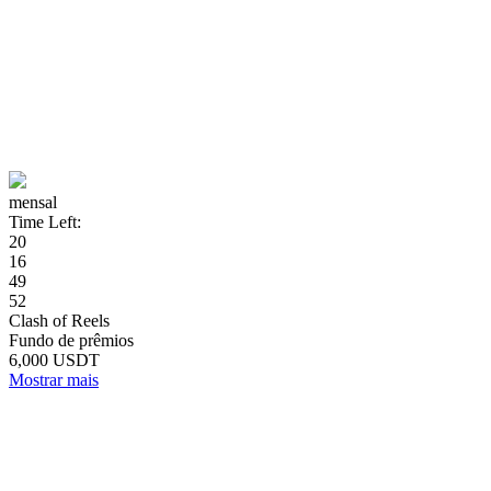
mensal
Time Left:
20
16
49
52
Clash of Reels
Fundo de prêmios
6,000 USDT
Mostrar mais