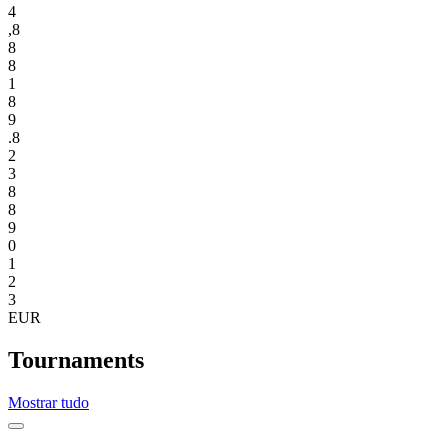
4
,
8
8
8
1
8
9
.
8
2
3
8
8
9
0
1
2
3
EUR
Tournaments
Mostrar tudo