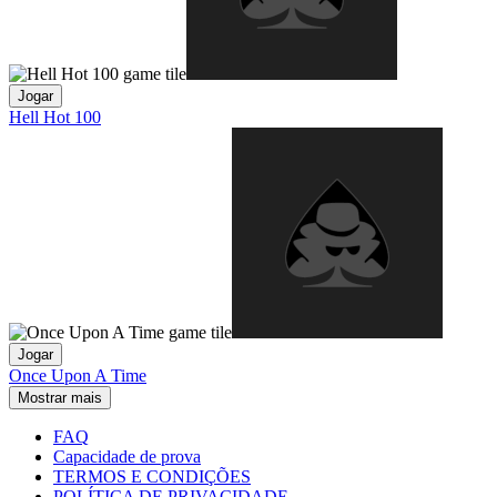
Jogar
Hell Hot 100
Jogar
Once Upon A Time
Mostrar mais
FAQ
Capacidade de prova
TERMOS E CONDIÇÕES
POLÍTICA DE PRIVACIDADE