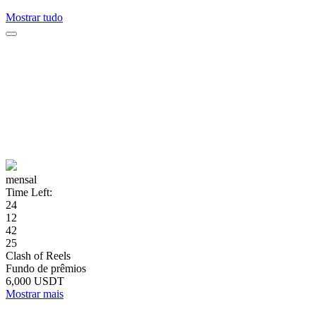
Mostrar tudo
mensal
Time Left:
24
12
42
25
Clash of Reels
Fundo de prêmios
6,000 USDT
Mostrar mais