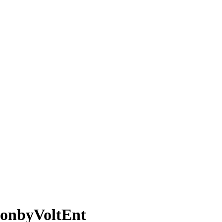
ion
by
VoltEnt