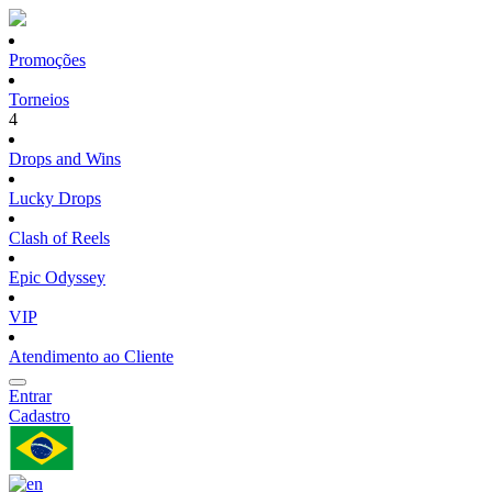
Promoções
Torneios
4
Drops and Wins
Lucky Drops
Clash of Reels
Epic Odyssey
VIP
Atendimento ao Cliente
Entrar
Cadastro