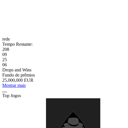
rede
Tempo Restante:
208
09
25
06
Drops and Wins
Fundo de prêmios
25,000,000 EUR
Mostrar mais
Top Jogos