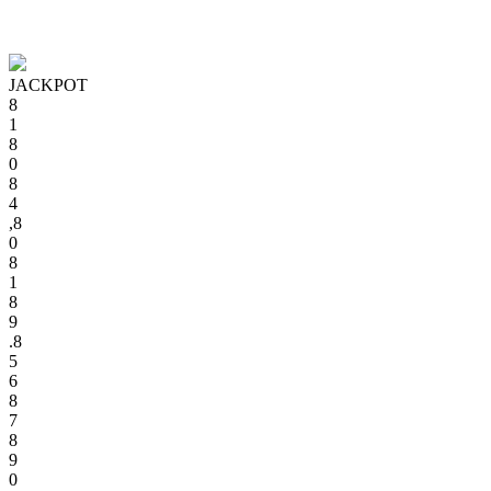
JACKPOT
8
1
8
0
8
4
,
8
0
8
1
8
9
.
8
5
6
8
7
8
9
0