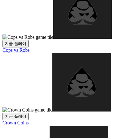
지금 플레이
Cops vs Robs
지금 플레이
Crown Coins