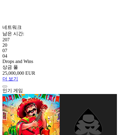
네트워크
남은 시간:
207
20
07
04
Drops and Wins
상금 풀
25,000,000 EUR
더 보기
인기 게임