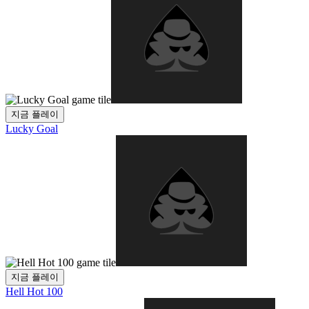
지금 플레이
Lucky Goal
지금 플레이
Hell Hot 100