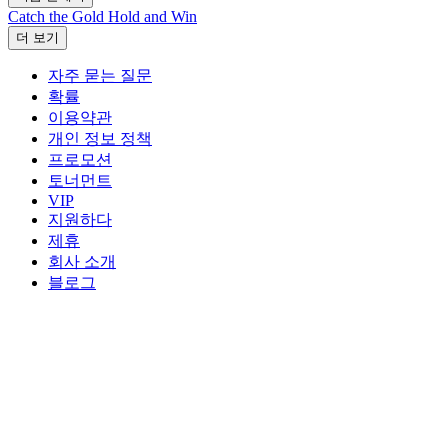
Catch the Gold Hold and Win
더 보기
자주 묻는 질문
확률
이용약관
개인 정보 정책
프로모션
토너먼트
VIP
지원하다
제휴
회사 소개
블로그