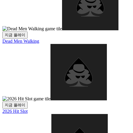
지금 플레이
Dead Men Walking
지금 플레이
2026 Hit Slot