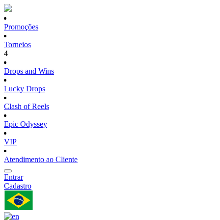
Promoções
Torneios
4
Drops and Wins
Lucky Drops
Clash of Reels
Epic Odyssey
VIP
Atendimento ao Cliente
Entrar
Cadastro