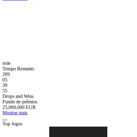
rede
Tempo Restante:
209
05
39
55
Drops and Wins
Fundo de prêmios
25,000,000 EUR
Mostrar mais
Top Jogos