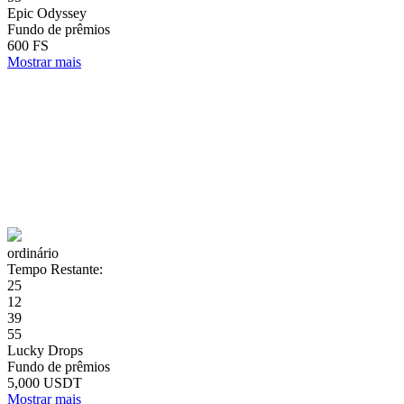
Epic Odyssey
Fundo de prêmios
600 FS
Mostrar mais
ordinário
Tempo Restante:
25
12
39
55
Lucky Drops
Fundo de prêmios
5,000 USDT
Mostrar mais