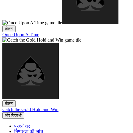
खेलना
Once Upon A Time
खेलना
Catch the Gold Hold and Win
और दिखाओ
प्रश्नोत्तर
निष्पक्षता की जांच