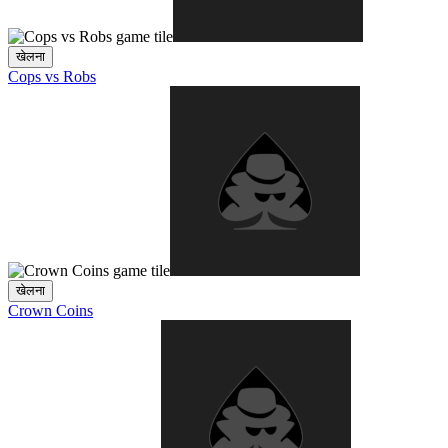
खेलना
Cops vs Robs
खेलना
Crown Coins