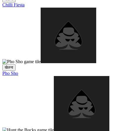
Chilli Fiesta
खेलना
Pho Sho