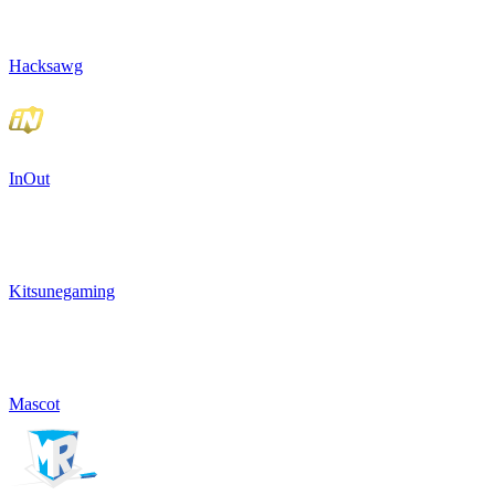
Hacksawg
InOut
Kitsunegaming
Mascot