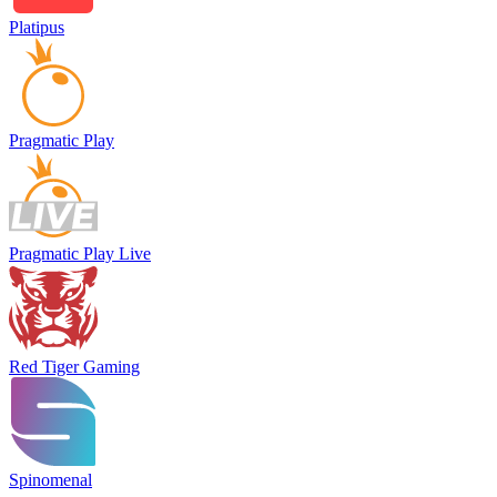
Platipus
Pragmatic Play
Pragmatic Play Live
Red Tiger Gaming
Spinomenal