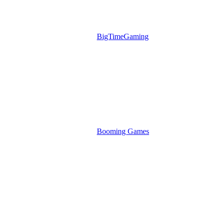
BigTimeGaming
Booming Games