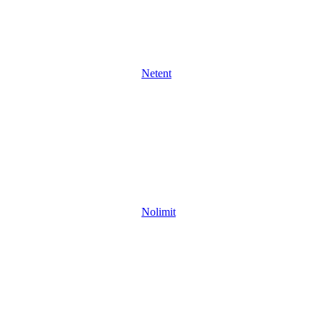
Netent
Nolimit