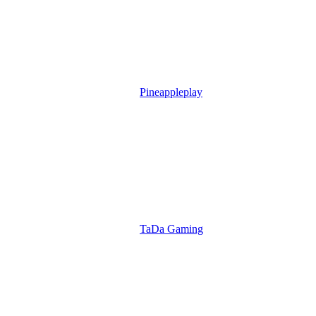
Pineappleplay
TaDa Gaming