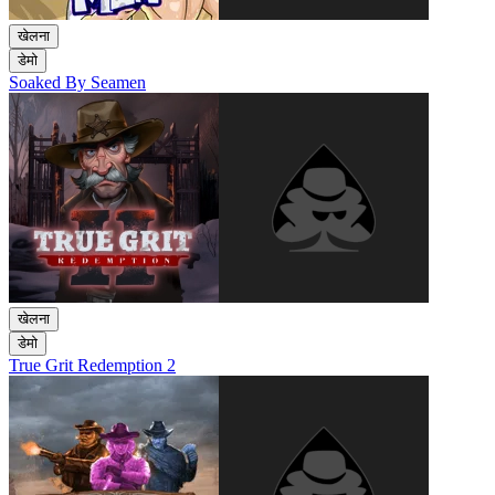
खेलना
डेमो
Soaked By Seamen
खेलना
डेमो
True Grit Redemption 2