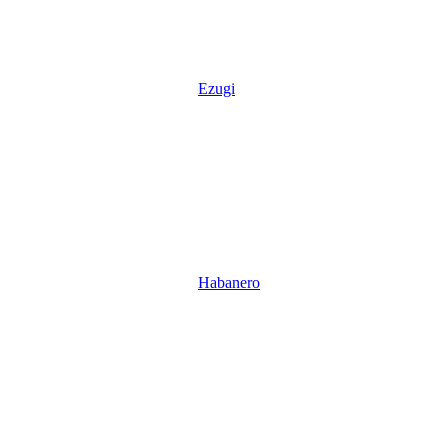
Ezugi
Habanero