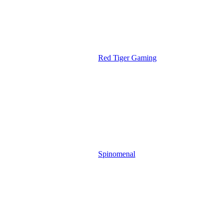
Red Tiger Gaming
Spinomenal