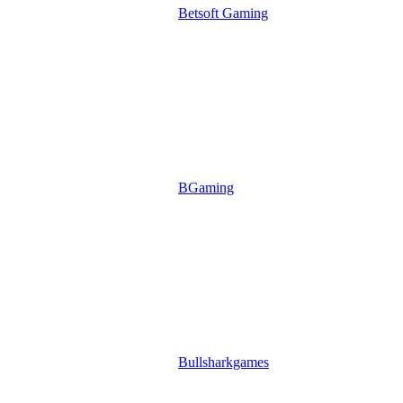
Betsoft Gaming
BGaming
Bullsharkgames