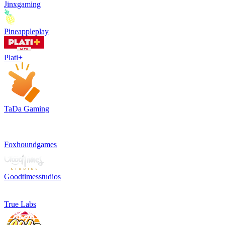
Jinxgaming
Pineappleplay
Plati+
TaDa Gaming
Foxhoundgames
Goodtimesstudios
True Labs