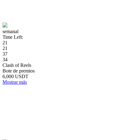
semanal
Time Left:
21
21
37
34
Clash of Reels
Bote de premios
6,000 USDT
Mostrar más