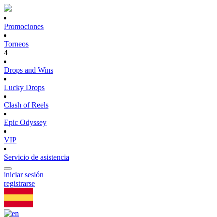
Promociones
Torneos
4
Drops and Wins
Lucky Drops
Clash of Reels
Epic Odyssey
VIP
Servicio de asistencia
iniciar sesión
registrarse