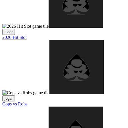
jugar
2026 Hit Slot
jugar
Cops vs Robs